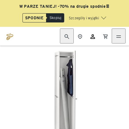
W PARZE TANIEJ! -70% na drugie spodnie👖
SPODNIE
Skopiuj
Szczegóły i wyjątki