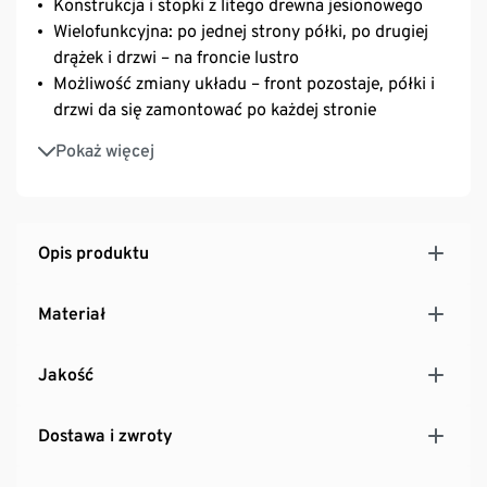
Konstrukcja i stopki z litego drewna jesionowego
Wielofunkcyjna: po jednej strony półki, po drugiej
drążek i drzwi – na froncie lustro
Możliwość zmiany układu – front pozostaje, półki i
drzwi da się zamontować po każdej stronie
Z lustrem i 10 metalowymi haczykami z przodu
Pokaż więcej
Drzwi na zawiasach zatrzaskowych umożliwiających
łatwy i szybki montaż
Otwarty regał z 8 półkami z możliwością
indywidualnej regulacji wysokości dzięki ciągłemu
Opis produktu
rzędowi otworów
Wysokiej jakości wykonanie z wytrzymałymi i
Materiał
odpornymi na uderzenia krawędziami z tworzywa
sztucznego - wyjątkowo trwała
Jakość
MADE IN GERMANY
Dostawa i zwroty