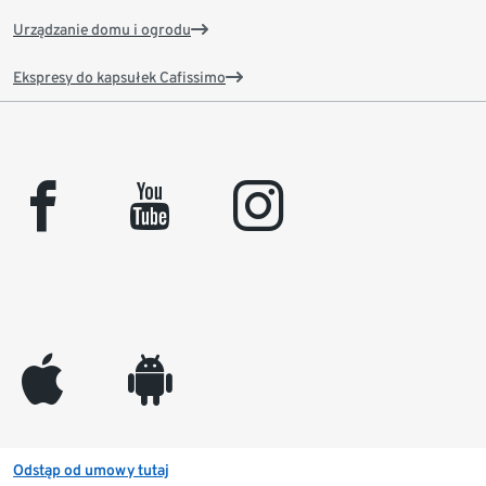
Urządzanie domu i ogrodu
Ekspresy do kapsułek Cafissimo
facebook
youtube
instagram
appleinc
android
Odstąp od umowy tutaj