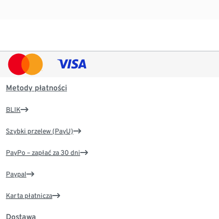
Metody płatności
BLIK
Szybki przelew (PayU)
PayPo – zapłać za 30 dni
Paypal
Karta płatnicza
Dostawa