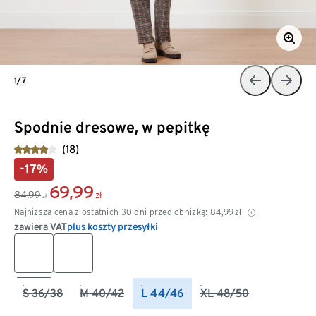
1/7
Spodnie dresowe, w pepitkę
(18)
-17%
69,99
84,99
zł
zł
Najniższa cena z ostatnich 30 dni przed obniżką:
84,99
zł
zawiera VAT
plus koszty przesyłki
S 36/38
M 40/42
L 44/46
XL 48/50