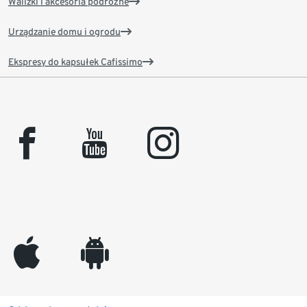
Walizki i akcesoria podróżne
Urządzanie domu i ogrodu
Ekspresy do kapsułek Cafissimo
facebook
youtube
instagram
appleinc
android