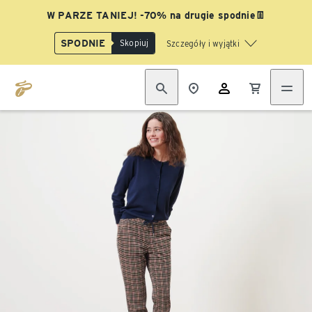
W PARZE TANIEJ! -70% na drugie spodnie👖
SPODNIE
Skopiuj
Szczegóły i wyjątki