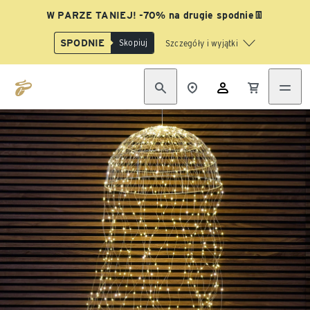
W PARZE TANIEJ! -70% na drugie spodnie👖
SPODNIE
Skopiuj
Szczegóły i wyjątki