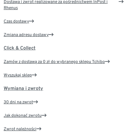
Dostawa i zwrot realizowane za pośrednictwem InPost i
Rhenus
Czas dostawy
Zmiana adresu dostawy
Click & Collect
Zamów z dostawą za 0 zł do wybranego sklepu Tchibo
Wyszukaj sklep
Wymiana i zwroty
30 dni na zwrot
Jak dokonać zwrotu
Zwrot należności