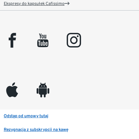
Ekspresy do kapsułek Cafissimo
facebook
youtube
instagram
appleinc
android
Odstąp od umowy tutaj
Rezygnacja z subskrypcji na kawę