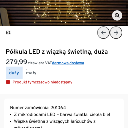
1/2
Półkula LED z wiązką świetlną, duża
279,99
zawiera VAT
darmowa dostawa
zł
duży
mały
Produkt tymczasowo niedostępny
Numer zamówienia: 201064
Z mikrodiodami LED – barwa światła: ciepła biel
Wiązka świetlna z wiszących łańcuchów z