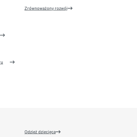
Zrównoważony rozwój
ru
Odzież dziecięca