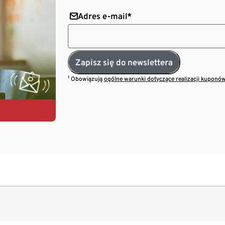
Adres e-mail*
Zapisz się do newslettera
¹ Obowiązują
ogólne warunki dotyczące realizacji kuponó