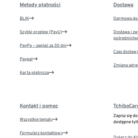
Metody płatności
Dostawa
BLIK
Darmowa dos
Szybki przelew (PayU)
Dostawa i zw
pośrednictw
PayPo – zapłać za 30 dni
Czas dostaw
Paypal
Zmiana adre
Karta płatnicza
Kontakt i pomoc
TchiboCar
Zapisz się d
Wszystkie tematy
dostępne tyl
Formularz kontaktowy
Dołącz do K