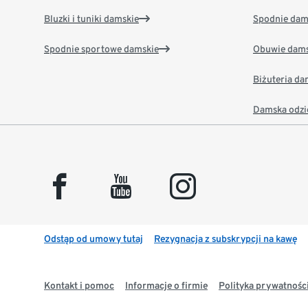
Bluzki i tuniki damskie
Spodnie dam
Spodnie sportowe damskie
Obuwie dams
Biżuteria d
Damska odzi
facebook
youtube
instagram
Odstąp od umowy tutaj
Rezygnacja z subskrypcji na kawę
Kontakt i pomoc
Informacje o firmie
Polityka prywatności