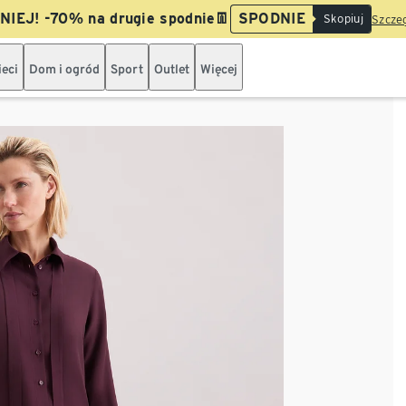
IEJ! -70% na drugie spodnie👖
SPODNIE
Skopiuj
Szczeg
ieci
Dom i ogród
Sport
Outlet
Więcej