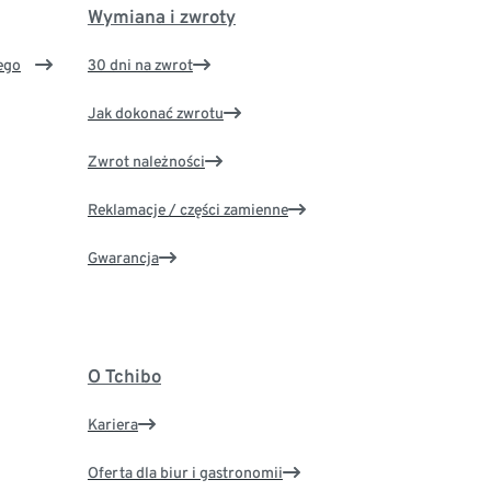
Wymiana i zwroty
ego
30 dni na zwrot
Jak dokonać zwrotu
Zwrot należności
Reklamacje / części zamienne
Gwarancja
O Tchibo
Kariera
Oferta dla biur i gastronomii