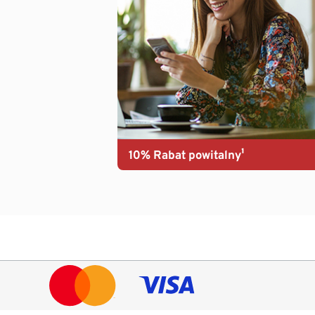
10% Rabat powitalny¹