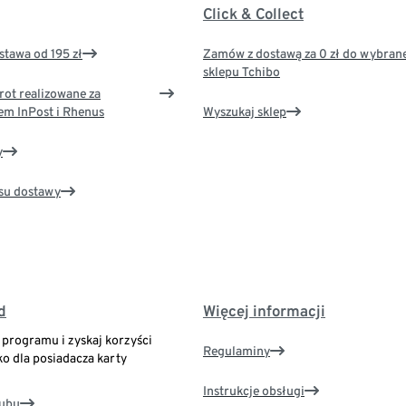
Click & Collect
tawa od 195 zł
Zamów z dostawą za 0 zł do wybran
sklepu Tchibo
rot realizowane za
em InPost i Rhenus
Wyszukaj sklep
y
su dostawy
d
Więcej informacji
o programu i zyskaj korzyści
Regulaminy
ko dla posiadacza karty
Instrukcje obsługi
lubu