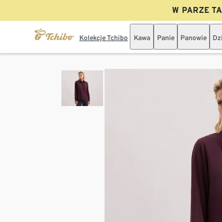
W PARZE TAN
Kolekcje Tchibo
Kawa
Panie
Panowie
Dz