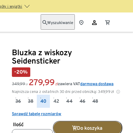
óły i wyjątki
Wyszukiwanie
Bluzka z wiskozy
Seidensticker
-20%
279,99
349,99
zawiera VAT
darmowa dostawa
zł
zł
Najniższa cena z ostatnich 30 dni przed obniżką:
349,99
zł
36
38
40
42
44
46
48
Sprawdź tabelę rozmiarów
Ilość
Do koszyka