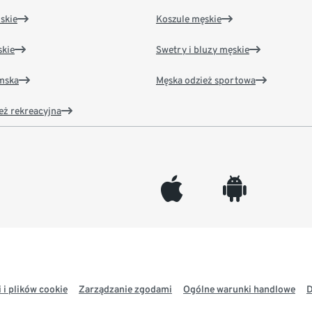
skie
Koszule męskie
kie
Swetry i bluzy męskie
amska
Męska odzież sportowa
eż rekreacyjna
appleinc
android
 i plików cookie
Zarządzanie zgodami
Ogólne warunki handlowe
D