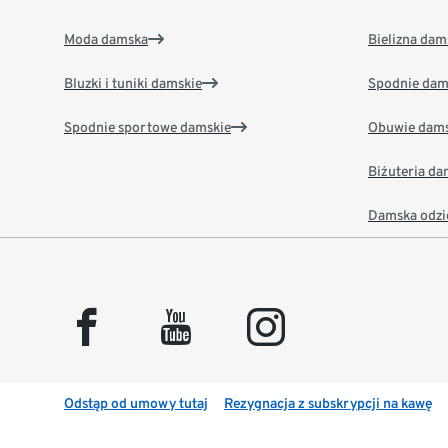
Moda damska
Bielizna dam
Bluzki i tuniki damskie
Spodnie dam
Spodnie sportowe damskie
Obuwie dams
Biżuteria d
Damska odzi
facebook
youtube
instagram
Odstąp od umowy tutaj
Rezygnacja z subskrypcji na kawę