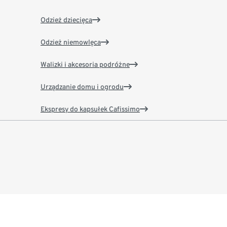
Odzież dziecięca
Odzież niemowlęca
Walizki i akcesoria podróżne
Urządzanie domu i ogrodu
Ekspresy do kapsułek Cafissimo