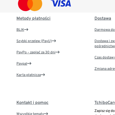
Metody płatności
Dostawa
BLIK
Darmowa dos
Szybki przelew (PayU)
Dostawa i zw
pośrednictw
PayPo – zapłać za 30 dni
Czas dostaw
Paypal
Zmiana adre
Karta płatnicza
Kontakt i pomoc
TchiboCar
Zapisz się d
Wszystkie tematy