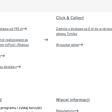
Click & Collect
tawa od 195 zł
Zamów z dostawą za 0 zł do wybran
sklepu Tchibo
rot realizowane za
em InPost i Rhenus
Wyszukaj sklep
y
su dostawy
d
Więcej informacji
o programu i zyskaj korzyści
Regulaminy