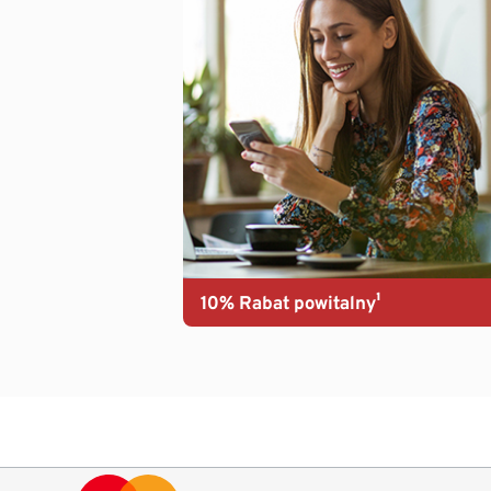
10% Rabat powitalny¹