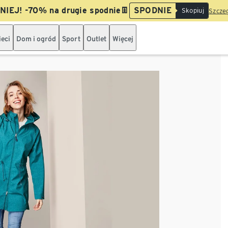
IEJ! -70% na drugie spodnie👖
SPODNIE
Skopiuj
Szczeg
ieci
Dom i ogród
Sport
Outlet
Więcej