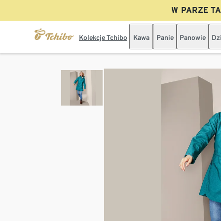
W PARZE TAN
Kolekcje Tchibo
Kawa
Panie
Panowie
Dz