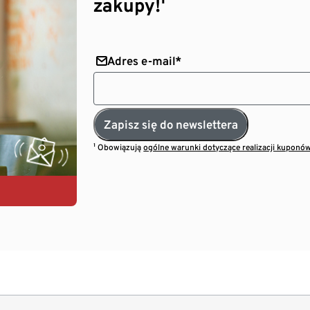
zakupy!¹
Adres e-mail*
Zapisz się do newslettera
¹ Obowiązują
ogólne warunki dotyczące realizacji kuponó