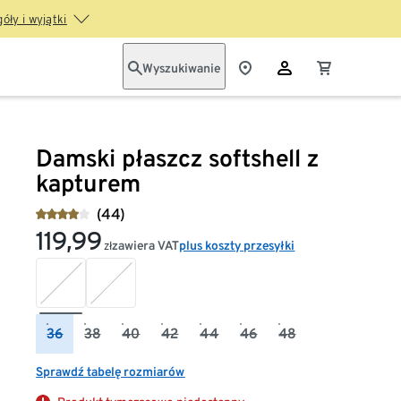
óły i wyjątki
Wyszukiwanie
Damski płaszcz softshell z
kapturem
(44)
119,99
zawiera VAT
plus koszty przesyłki
zł
36
38
40
42
44
46
48
Sprawdź tabelę rozmiarów