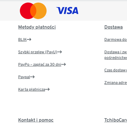
Metody płatności
Dostawa
BLIK
Darmowa dos
Szybki przelew (PayU)
Dostawa i zw
pośrednictw
PayPo – zapłać za 30 dni
Czas dostaw
Paypal
Zmiana adre
Karta płatnicza
Kontakt i pomoc
TchiboCar