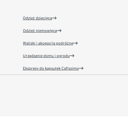
Odzież dziecięca
Odzież niemowlęca
Walizki i akcesoria podróżne
Urządzanie domu i ogrodu
Ekspresy do kapsułek Cafissimo