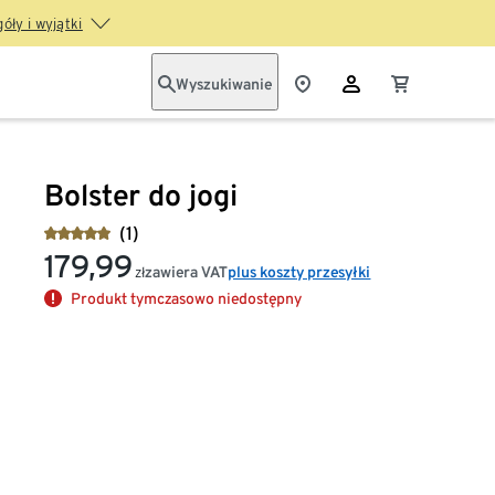
óły i wyjątki
Wyszukiwanie
Bolster do jogi
(1)
179,99
zawiera VAT
plus koszty przesyłki
zł
Produkt tymczasowo niedostępny