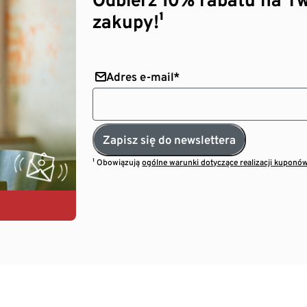
zakupy!¹
Adres e-mail*
Zapisz się do newslettera
¹ Obowiązują
ogólne warunki dotyczące realizacji kuponó