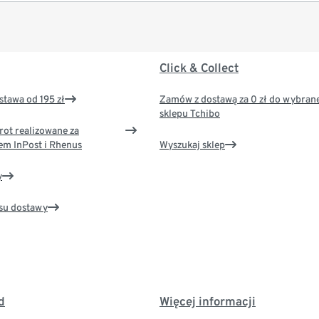
Click & Collect
tawa od 195 zł
Zamów z dostawą za 0 zł do wybran
sklepu Tchibo
rot realizowane za
em InPost i Rhenus
Wyszukaj sklep
y
su dostawy
d
Więcej informacji