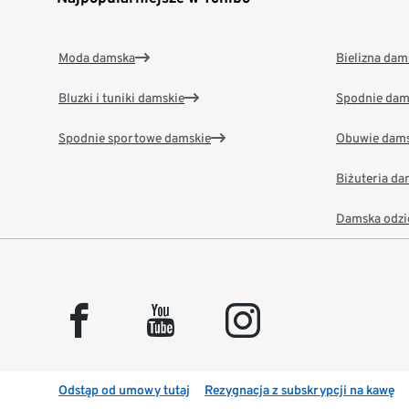
Moda damska
Bielizna dam
Bluzki i tuniki damskie
Spodnie dam
Spodnie sportowe damskie
Obuwie dams
Biżuteria d
Damska odzi
facebook
youtube
instagram
Odstąp od umowy tutaj
Rezygnacja z subskrypcji na kawę