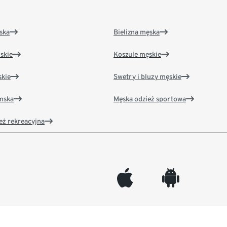
ska
Bielizna męska
skie
Koszule męskie
kie
Swetry i bluzy męskie
amska
Męska odzież sportowa
eż rekreacyjna
appleinc
android