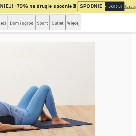
IEJ! -70% na drugie spodnie👖
SPODNIE
Skopiuj
Szczeg
ieci
Dom i ogród
Sport
Outlet
Więcej