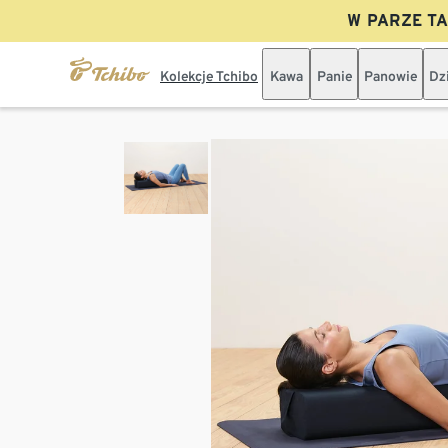
W PARZE TAN
Kolekcje Tchibo
Kawa
Panie
Panowie
Dz