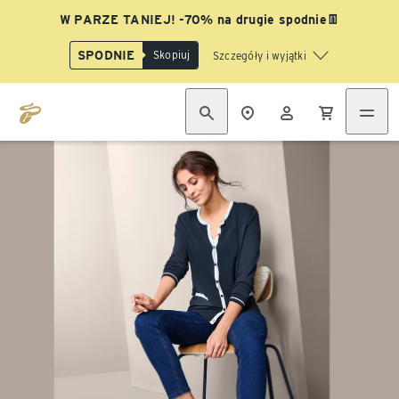
W PARZE TANIEJ! -70% na drugie spodnie👖
SPODNIE
Skopiuj
Szczegóły i wyjątki