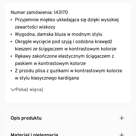
Numer zamówienia: 143170
Przyjemnie miękko układająca się dzięki wysokiej
zawartości wiskozy
Wygodna, damska bluza w modnym stylu
Okrągłe wycięcie pod szyją i ozdobna krawędź
kieszeni ze ściągaczem w kontrastowym kolorze
Rękawy zakończone elastycznym ściągaczem z
paskiem w kontrastowym kolorze
Z przodu plisa z guzikami w kontrastowym kolorze
w stylu klasycznego kardigana
2 ozdobne kieszenie z przodu
Pokaż więcej
Ozdobna, metalowa płytka na dole
Bardzo wszechstronna - pasuje do luźnych stylizacji
ze spodniami dżinsowymi i do strojów z eleganckimi
spodniami
Opis produktu
Materiał i pielęgnacja