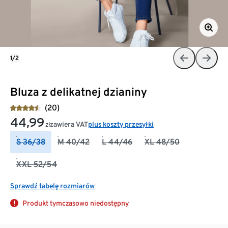
1/2
Bluza z delikatnej dzianiny
(20)
44,99
zawiera VAT
plus koszty przesyłki
zł
S 36/38
M 40/42
L 44/46
XL 48/50
XXL 52/54
Sprawdź tabelę rozmiarów
Produkt tymczasowo niedostępny