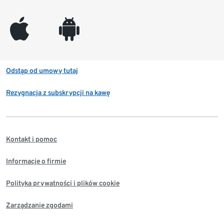
appleinc
android
Odstąp od umowy tutaj
Rezygnacja z subskrypcji na kawę
Kontakt i pomoc
Informacje o firmie
Polityka prywatności i plików cookie
Zarządzanie zgodami