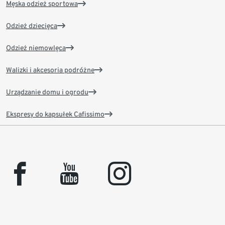
Męska odzież sportowa
Odzież dziecięca
Odzież niemowlęca
Walizki i akcesoria podróżne
Urządzanie domu i ogrodu
Ekspresy do kapsułek Cafissimo
facebook
youtube
instagram