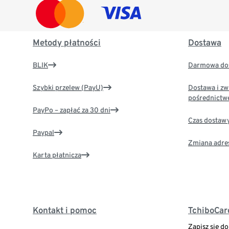
Metody płatności
Dostawa
BLIK
Darmowa dos
Szybki przelew (PayU)
Dostawa i zw
pośrednictw
PayPo – zapłać za 30 dni
Czas dostaw
Paypal
Zmiana adre
Karta płatnicza
Kontakt i pomoc
TchiboCar
Zapisz się d