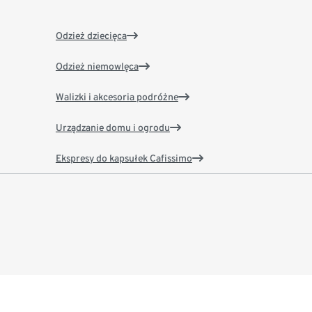
Odzież dziecięca
Odzież niemowlęca
Walizki i akcesoria podróżne
Urządzanie domu i ogrodu
Ekspresy do kapsułek Cafissimo