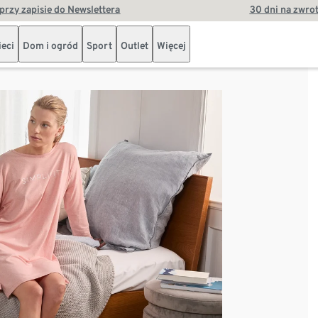
przy zapisie do Newslettera
30 dni na zwro
ieci
Dom i ogród
Sport
Outlet
Więcej