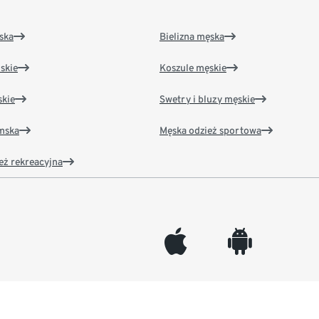
ska
Bielizna męska
skie
Koszule męskie
kie
Swetry i bluzy męskie
amska
Męska odzież sportowa
eż rekreacyjna
appleinc
android