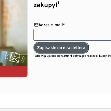
zakupy!¹
Adres e-mail*
Zapisz się do newslettera
¹ Obowiązują
ogólne warunki dotyczące realizacji kuponó