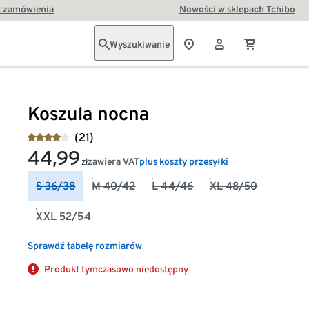
t zamówienia
Nowości w sklepach Tchibo
Wyszukiwanie
Koszula nocna
(21)
44,99
zawiera VAT
plus koszty przesyłki
zł
S 36/38
M 40/42
L 44/46
XL 48/50
XXL 52/54
Sprawdź tabelę rozmiarów
Produkt tymczasowo niedostępny