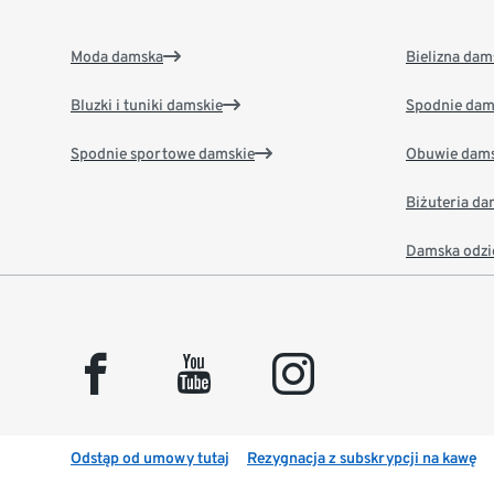
Moda damska
Bielizna dam
Bluzki i tuniki damskie
Spodnie dam
Spodnie sportowe damskie
Obuwie dams
Biżuteria d
Damska odzi
facebook
youtube
instagram
Odstąp od umowy tutaj
Rezygnacja z subskrypcji na kawę