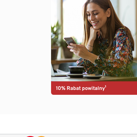
10% Rabat powitalny¹