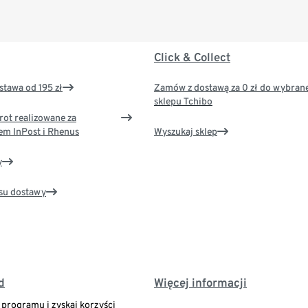
Click & Collect
tawa od 195 zł
Zamów z dostawą za 0 zł do wybran
sklepu Tchibo
rot realizowane za
em InPost i Rhenus
Wyszukaj sklep
y
su dostawy
d
Więcej informacji
o programu i zyskaj korzyści