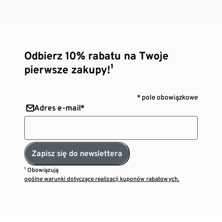
Odbierz 10% rabatu na Twoje
pierwsze zakupy!¹
* pole obowiązkowe
Adres e-mail*
Zapisz się do newslettera
¹ Obowiązują
ogólne warunki dotyczące realizacji kuponów rabatowych.