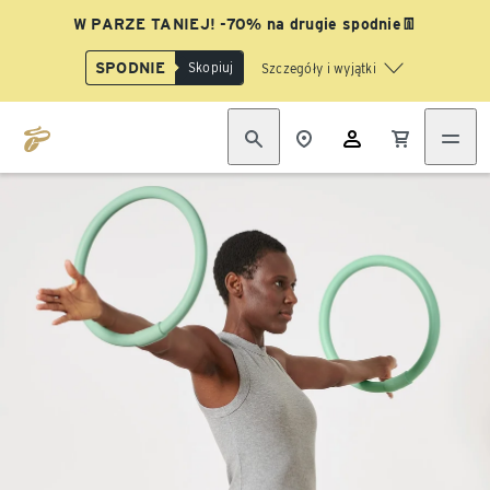
W PARZE TANIEJ! -70% na drugie spodnie👖
SPODNIE
Skopiuj
Szczegóły i wyjątki