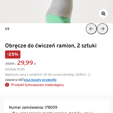
1/2
Obręcze do ćwiczeń ramion, 2 sztuki
-25%
29,99
39,99
zł
zł
zł/sztuki
15,00
Najniższa cena z ostatnich 30 dni przed obniżką:
39,99
zł
zawiera VAT
plus koszty przesyłki
Produkt tymczasowo niedostępny
Numer zamówienia: 178059