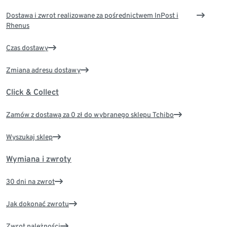
Dostawa i zwrot realizowane za pośrednictwem InPost i
Rhenus
Czas dostawy
Zmiana adresu dostawy
Click & Collect
Zamów z dostawą za 0 zł do wybranego sklepu Tchibo
Wyszukaj sklep
Wymiana i zwroty
30 dni na zwrot
Jak dokonać zwrotu
Zwrot należności