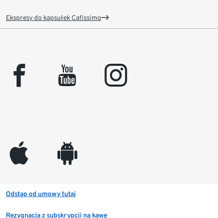
Ekspresy do kapsułek Cafissimo
facebook
youtube
instagram
appleinc
android
Odstąp od umowy tutaj
Rezygnacja z subskrypcji na kawę