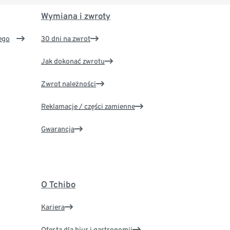
Wymiana i zwroty
ego
30 dni na zwrot
Jak dokonać zwrotu
Zwrot należności
Reklamacje / części zamienne
Gwarancja
O Tchibo
Kariera
Oferta dla biur i gastronomii