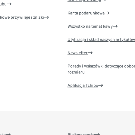
lubu
Karta podarunkowa
kowe przywileje i zniżki
Wszystko na temat kawy
Utylizacja i skład naszych artykułów
Newsletter
Porady i wskazówki dotyczące dobo
rozmiaru
Aplikacja Tchibo
ska
Bielizna męska