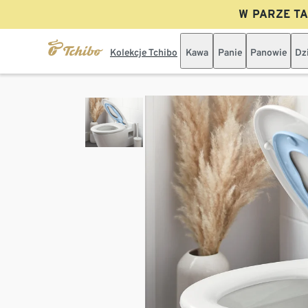
W PARZE TAN
Kolekcje Tchibo
Kawa
Panie
Panowie
Dz