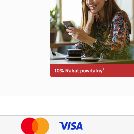
10% Rabat powitalny¹