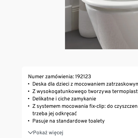
Numer zamówienia: 192123
Deska dla dzieci z mocowaniem zatrzaskowym 
Z wysokogatunkowego tworzywa termoplas
Delikatne i ciche zamykanie
Z systemem mocowania fix-clip: do czyszczeni
trzeba jej odkręcać
Pasuje na standardowe toalety
Antypoślizgowe elementy na spodniej stroni
Pokaż więcej