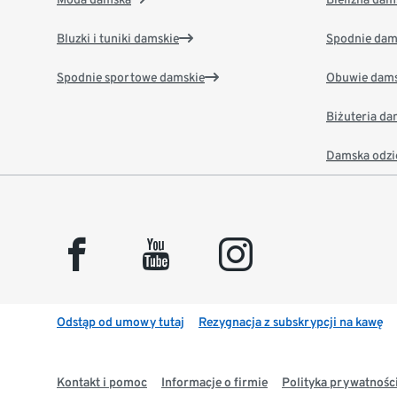
Bluzki i tuniki damskie
Spodnie dam
Spodnie sportowe damskie
Obuwie dams
Biżuteria d
Damska odzi
facebook
youtube
instagram
Odstąp od umowy tutaj
Rezygnacja z subskrypcji na kawę
Kontakt i pomoc
Informacje o firmie
Polityka prywatności