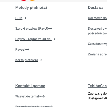
Metody płatności
Dostawa
BLIK
Darmowa dos
Szybki przelew (PayU)
Dostawa i zw
pośrednictw
PayPo – zapłać za 30 dni
Czas dostaw
Paypal
Zmiana adre
Karta płatnicza
Kontakt i pomoc
TchiboCar
Zapisz się d
Wszystkie tematy
dostępne tyl
Formularz kontaktowy