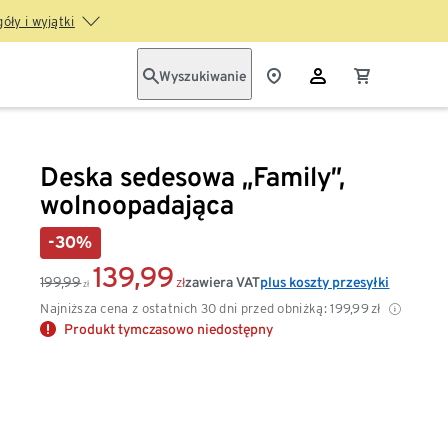
óły i wyjątki
Wyszukiwanie
Deska sedesowa „Family”,
wolnoopadająca
-30%
139,99
199,99
zawiera VAT
plus koszty przesyłki
zł
zł
Najniższa cena z ostatnich 30 dni przed obniżką:
199,99
zł
Produkt tymczasowo niedostępny