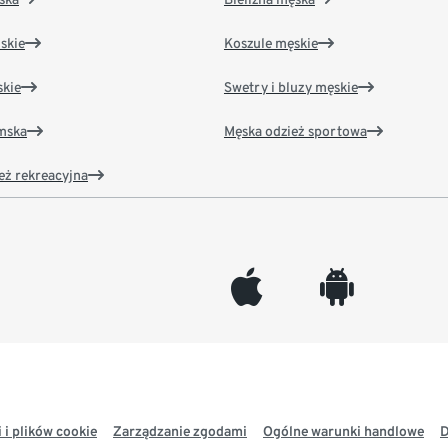
skie
Koszule męskie
kie
Swetry i bluzy męskie
amska
Męska odzież sportowa
eż rekreacyjna
appleinc
android
 i plików cookie
Zarządzanie zgodami
Ogólne warunki handlowe
D