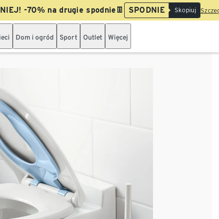
IEJ! -70% na drugie spodnie👖
SPODNIE
Skopiuj
Szczeg
ieci
Dom i ogród
Sport
Outlet
Więcej