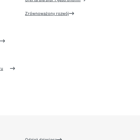
Zrównoważony rozwój
ru
Odzież dziecięca