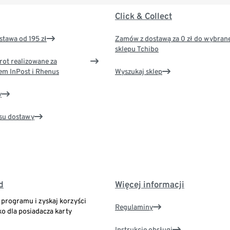
Click & Collect
tawa od 195 zł
Zamów z dostawą za 0 zł do wybran
sklepu Tchibo
rot realizowane za
em InPost i Rhenus
Wyszukaj sklep
y
su dostawy
d
Więcej informacji
o programu i zyskaj korzyści
Regulaminy
ko dla posiadacza karty
Instrukcje obsługi