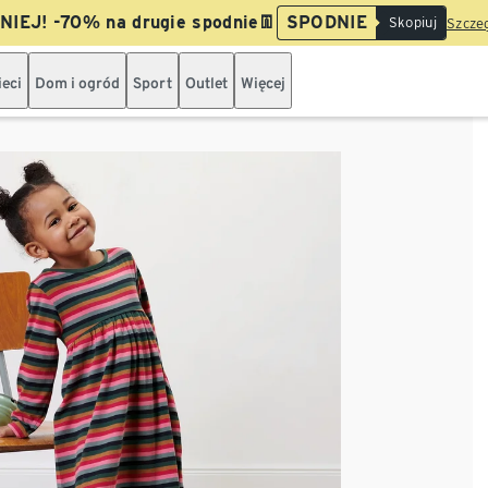
IEJ! -70% na drugie spodnie👖
SPODNIE
Skopiuj
Szczeg
ieci
Dom i ogród
Sport
Outlet
Więcej