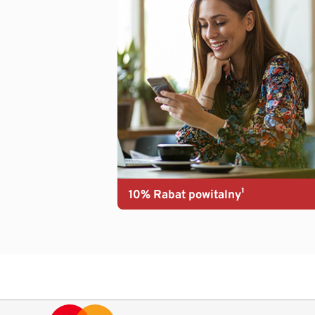
10% Rabat powitalny¹