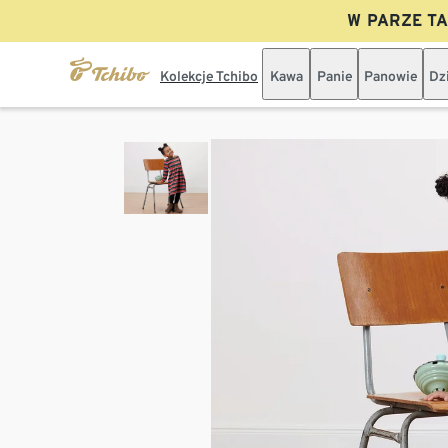
W PARZE TAN
Kolekcje Tchibo
Kawa
Panie
Panowie
Dz