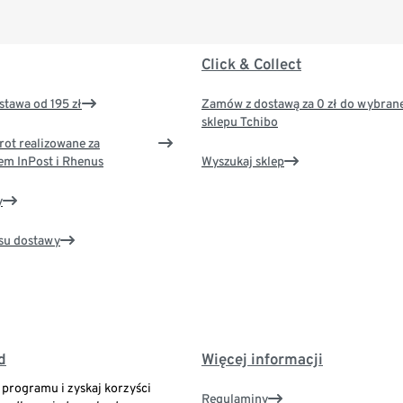
Click & Collect
tawa od 195 zł
Zamów z dostawą za 0 zł do wybran
sklepu Tchibo
rot realizowane za
em InPost i Rhenus
Wyszukaj sklep
y
su dostawy
d
Więcej informacji
o programu i zyskaj korzyści
Regulaminy