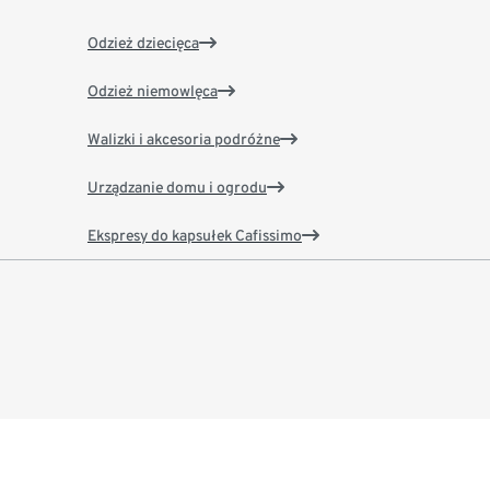
Odzież dziecięca
Odzież niemowlęca
Walizki i akcesoria podróżne
Urządzanie domu i ogrodu
Ekspresy do kapsułek Cafissimo