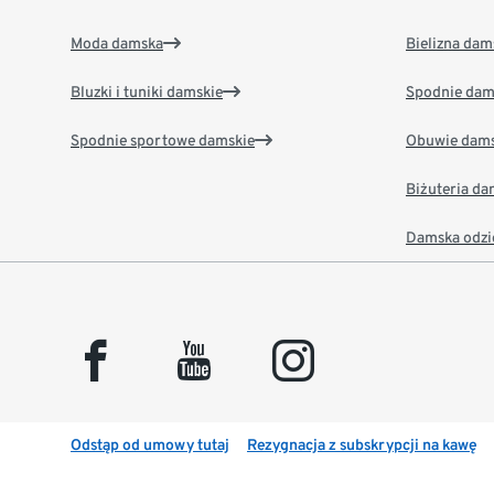
Moda damska
Bielizna dam
Bluzki i tuniki damskie
Spodnie dam
Spodnie sportowe damskie
Obuwie dams
Biżuteria d
Damska odzi
facebook
youtube
instagram
Odstąp od umowy tutaj
Rezygnacja z subskrypcji na kawę