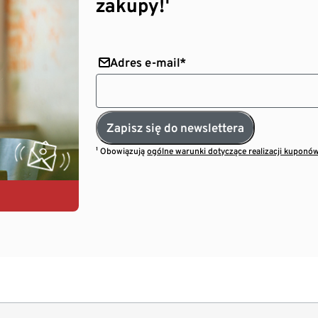
zakupy!¹
Adres e-mail*
Zapisz się do newslettera
¹ Obowiązują
ogólne warunki dotyczące realizacji kuponó