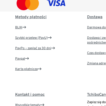
Metody płatności
Dostawa
BLIK
Darmowa dos
Szybki przelew (PayU)
Dostawa i zw
pośrednictw
PayPo – zapłać za 30 dni
Czas dostaw
Paypal
Zmiana adre
Karta płatnicza
Kontakt i pomoc
TchiboCar
Zapisz się d
Wszystkie tematy