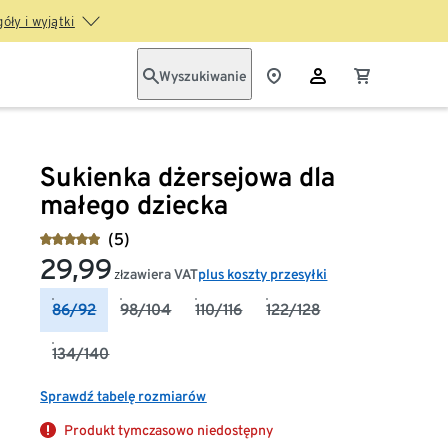
óły i wyjątki
Wyszukiwanie
Sukienka dżersejowa dla
małego dziecka
(5)
29,99
zawiera VAT
plus koszty przesyłki
zł
86/92
98/104
110/116
122/128
134/140
Sprawdź tabelę rozmiarów
Produkt tymczasowo niedostępny