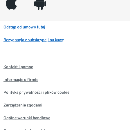
appleinc
android
Odstąp od umowy tutaj
Rezygnacja z subskrypcji na kawę
Kontakt i pomoc
Informacje o firmie
Polityka prywatności i plików cookie
Zarządzanie zgodami
Ogólne warunki handlowe