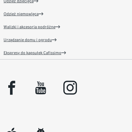
Odzież dziecięca
Odzież niemowlęca
Walizki i akcesoria podróżne
Urządzanie domu i ogrodu
Ekspresy do kapsułek Cafissimo
facebook
youtube
instagram