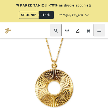
W PARZE TANIEJ! -70% na drugie spodnie👖
SPODNIE
Skopiuj
Szczegóły i wyjątki