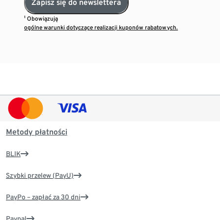
Zapisz się do newslettera
¹ Obowiązują
ogólne warunki dotyczące realizacji kuponów rabatowych.
Metody płatności
BLIK
Szybki przelew (PayU)
PayPo – zapłać za 30 dni
Paypal