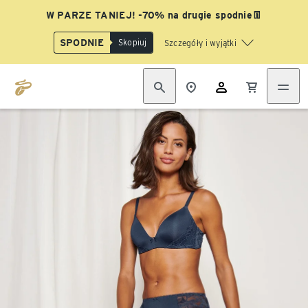
W PARZE TANIEJ! -70% na drugie spodnie👖
SPODNIE
Skopiuj
Szczegóły i wyjątki