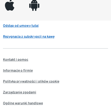
appleinc
android
Odstąp od umowy tutaj
Rezygnacja z subskrypcji na kawę
Kontakt i pomoc
Informacje o firmie
Polityka prywatności i plików cookie
Zarządzanie zgodami
Ogólne warunki handlowe