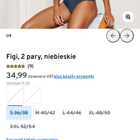
1/4
Figi, 2 pary, niebieskie
(9)
34,99
zawiera VAT
plus koszty przesyłki
zł
zł/sztuki
17,50
S 36/38
M 40/42
L 44/46
XL 48/50
XXL 52/54
Sprawdź tabelę rozmiarów