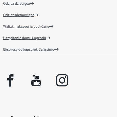
Odzież dziecięca
Odzież niemowlęca
Walizki i akcesoria podróżne
Urządzanie domu i ogrodu
Ekspresy do kapsułek Cafissimo
facebook
youtube
instagram