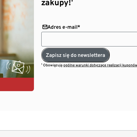
zakupy!¹
Adres e-mail*
Zapisz się do newslettera
¹ Obowiązują
ogólne warunki dotyczące realizacji kuponó