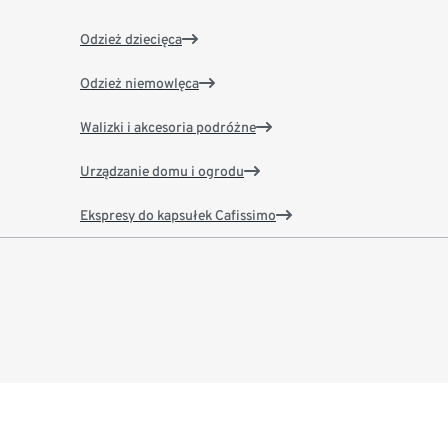
Odzież dziecięca
Odzież niemowlęca
Walizki i akcesoria podróżne
Urządzanie domu i ogrodu
Ekspresy do kapsułek Cafissimo