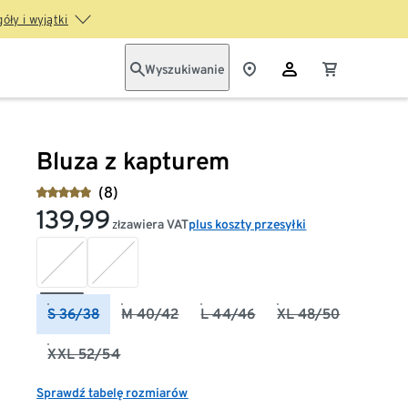
óły i wyjątki
Wyszukiwanie
Bluza z kapturem
(8)
139,99
zawiera VAT
plus koszty przesyłki
zł
S 36/38
M 40/42
L 44/46
XL 48/50
XXL 52/54
Sprawdź tabelę rozmiarów