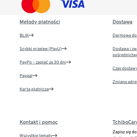
Metody płatności
Dostawa
BLIK
Darmowa dos
Szybki przelew (PayU)
Dostawa i zw
pośrednictw
PayPo – zapłać za 30 dni
Czas dostaw
Paypal
Zmiana adre
Karta płatnicza
Kontakt i pomoc
TchiboCar
Zapisz się d
Wszystkie tematy