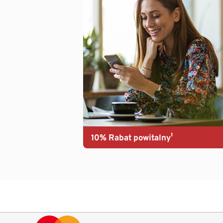
10% Rabat powitalny¹