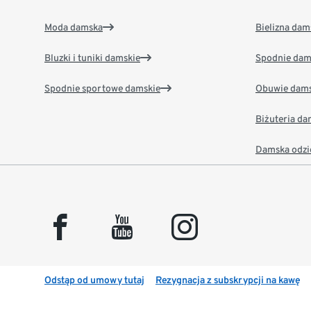
Moda damska
Bielizna dam
Bluzki i tuniki damskie
Spodnie dam
Spodnie sportowe damskie
Obuwie dams
Biżuteria d
Damska odzi
facebook
youtube
instagram
Odstąp od umowy tutaj
Rezygnacja z subskrypcji na kawę