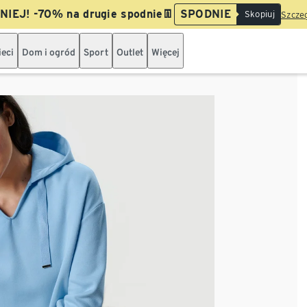
IEJ! -70% na drugie spodnie👖
SPODNIE
Skopiuj
Szczeg
ieci
Dom i ogród
Sport
Outlet
Więcej