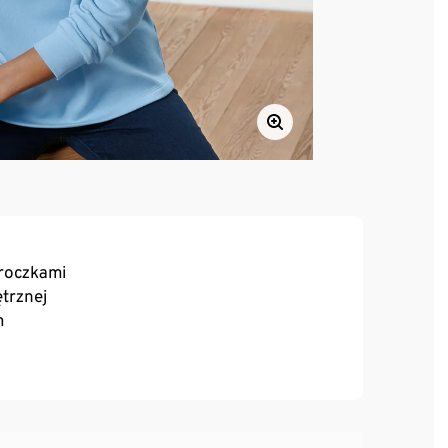
troczkami
ętrznej
m