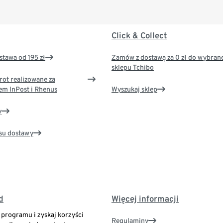
Click & Collect
tawa od 195 zł
Zamów z dostawą za 0 zł do wybran
sklepu Tchibo
rot realizowane za
em InPost i Rhenus
Wyszukaj sklep
y
su dostawy
d
Więcej informacji
o programu i zyskaj korzyści
Regulaminy