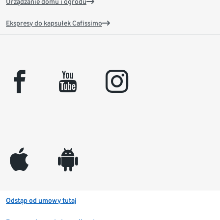
Urządzanie domu i ogrodu
Ekspresy do kapsułek Cafissimo
facebook
youtube
instagram
appleinc
android
Odstąp od umowy tutaj