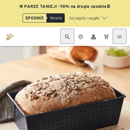
W PARZE TANIEJ! -70% na drugie spodnie👖
SPODNIE
Skopiuj
Szczegóły i wyjątki