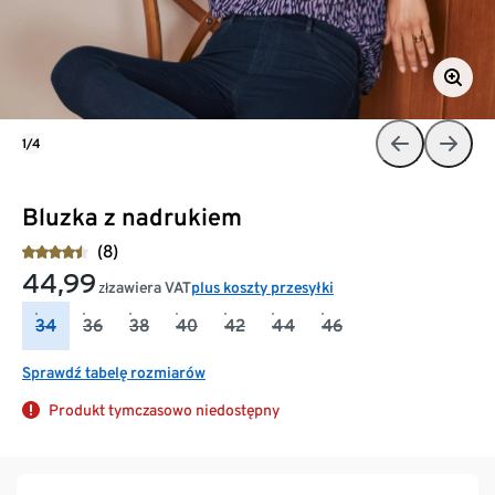
1/4
Bluzka z nadrukiem
(8)
44,99
zawiera VAT
plus koszty przesyłki
zł
34
36
38
40
42
44
46
Sprawdź tabelę rozmiarów
Produkt tymczasowo niedostępny