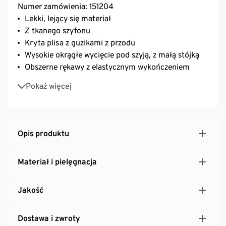
Numer zamówienia: 151204
Lekki, lejący się materiał
Z tkanego szyfonu
Kryta plisa z guzikami z przodu
Wysokie okrągłe wycięcie pod szyją, z małą stójką
Obszerne rękawy z elastycznym wykończeniem
Karczek na piersi z delikatnym marszczeniem
Pokaż więcej
Karczek z zakładką
Delikatnie przesunięte do przodu szwy ramienne
Zaszewki na biuście od rozmiaru 42
Nasza modelka (1,77 m) nosi rozmiar 36
Opis produktu
Materiał i pielęgnacja
Jakość
Dostawa i zwroty