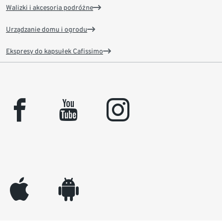
Walizki i akcesoria podróżne
Urządzanie domu i ogrodu
Ekspresy do kapsułek Cafissimo
facebook
youtube
instagram
appleinc
android