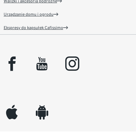
Walizki i akcesoria podróżne
Urządzanie domu i ogrodu
Ekspresy do kapsułek Cafissimo
facebook
youtube
instagram
appleinc
android