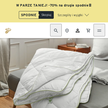
W PARZE TANIEJ! -70% na drugie spodnie👖
SPODNIE
Skopiuj
Szczegóły i wyjątki