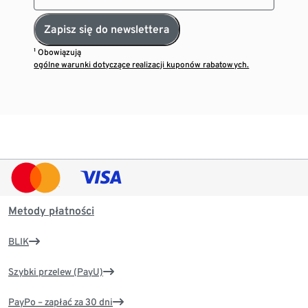
Zapisz się do newslettera
¹ Obowiązują
ogólne warunki dotyczące realizacji kuponów rabatowych.
Metody płatności
BLIK
Szybki przelew (PayU)
PayPo – zapłać za 30 dni