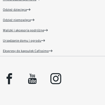
Odzież dziecięca
Odzież niemowlęca
Walizki i akcesoria podróżne
Urządzanie domu i ogrodu
Ekspresy do kapsułek Cafissimo
facebook
youtube
instagram