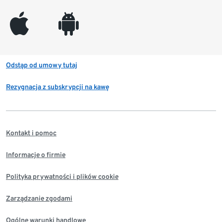
appleinc
android
Odstąp od umowy tutaj
Rezygnacja z subskrypcji na kawę
Kontakt i pomoc
Informacje o firmie
Polityka prywatności i plików cookie
Zarządzanie zgodami
Ogólne warunki handlowe