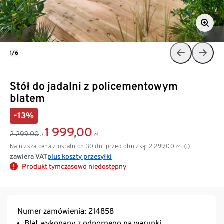
1/6
Stół do jadalni z policementowym
blatem
-13%
1 999,00
2 299,00
zł
zł
Najniższa cena z ostatnich 30 dni przed obniżką:
2 299,00
zł
zawiera VAT
plus koszty przesyłki
Produkt tymczasowo niedostępny
Numer zamówienia: 214858
Blat wykonany z odpornego na warunki