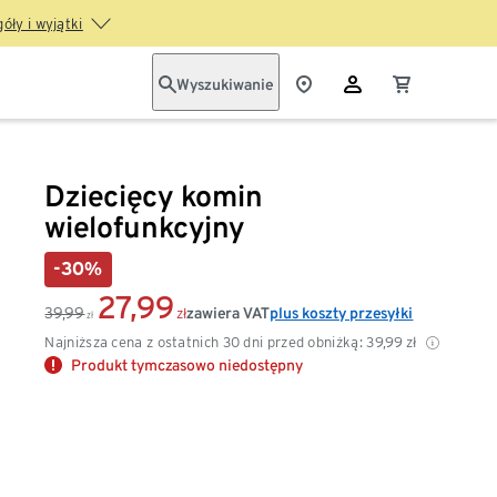
óły i wyjątki
Wyszukiwanie
Dziecięcy komin
wielofunkcyjny
-30%
27,99
39,99
zawiera VAT
plus koszty przesyłki
zł
zł
Najniższa cena z ostatnich 30 dni przed obniżką:
39,99
zł
Produkt tymczasowo niedostępny