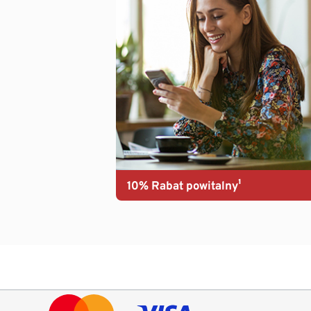
10% Rabat powitalny¹