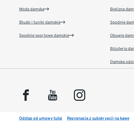
Moda damska
Bielizna dam
Bluzki i tuniki damskie
Spodnie dam
Spodnie sportowe damskie
Obuwie dams
Biżuteria d
Damska odzi
facebook
youtube
instagram
Odstąp od umowy tutaj
Rezygnacja z subskrypcji na kawę