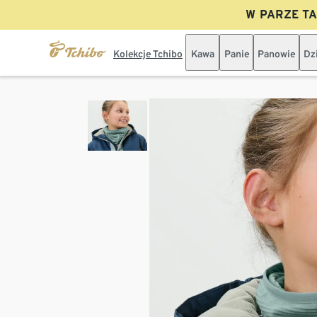
W PARZE TAN
Kolekcje Tchibo
Kawa
Panie
Panowie
Dz