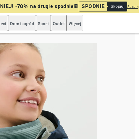
IEJ! -70% na drugie spodnie👖
SPODNIE
Skopiuj
Szczeg
ieci
Dom i ogród
Sport
Outlet
Więcej