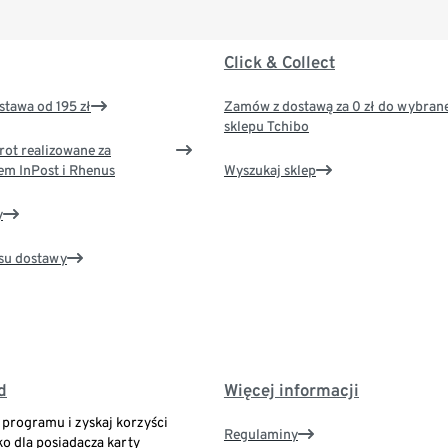
Click & Collect
tawa od 195 zł
Zamów z dostawą za 0 zł do wybran
sklepu Tchibo
rot realizowane za
em InPost i Rhenus
Wyszukaj sklep
y
su dostawy
d
Więcej informacji
o programu i zyskaj korzyści
Regulaminy
ko dla posiadacza karty