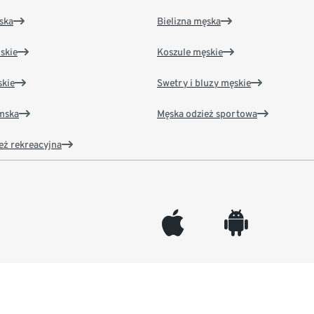
ska
Bielizna męska
skie
Koszule męskie
kie
Swetry i bluzy męskie
amska
Męska odzież sportowa
eż rekreacyjna
appleinc
android