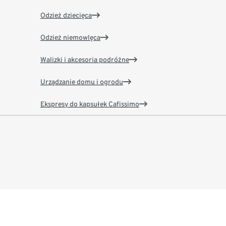
Odzież dziecięca
Odzież niemowlęca
Walizki i akcesoria podróżne
Urządzanie domu i ogrodu
Ekspresy do kapsułek Cafissimo