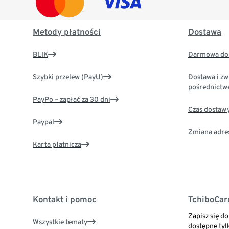
Metody płatności
Dostawa
BLIK
Darmowa dos
Szybki przelew (PayU)
Dostawa i zw
pośrednictw
PayPo – zapłać za 30 dni
Czas dostaw
Paypal
Zmiana adre
Karta płatnicza
Kontakt i pomoc
TchiboCar
Zapisz się d
Wszystkie tematy
dostępne tyl