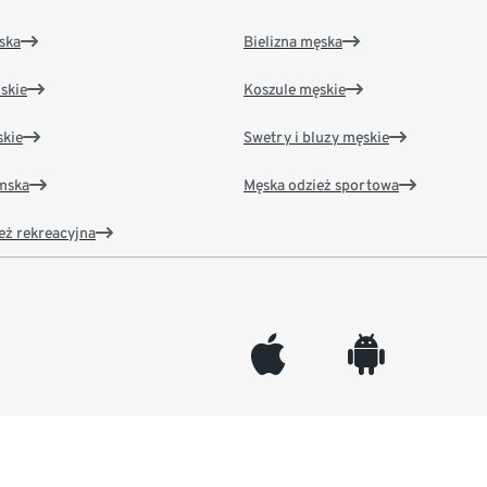
ska
Bielizna męska
skie
Koszule męskie
kie
Swetry i bluzy męskie
amska
Męska odzież sportowa
eż rekreacyjna
appleinc
android