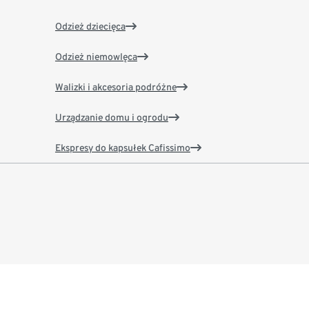
Odzież dziecięca
Odzież niemowlęca
Walizki i akcesoria podróżne
Urządzanie domu i ogrodu
Ekspresy do kapsułek Cafissimo