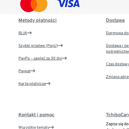
Metody płatności
Dostawa
BLIK
Darmowa dos
Szybki przelew (PayU)
Dostawa i zw
pośrednictw
PayPo – zapłać za 30 dni
Czas dostaw
Paypal
Zmiana adre
Karta płatnicza
Kontakt i pomoc
TchiboCar
Zapisz się d
Wszystkie tematy