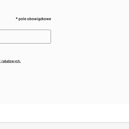
* pole obowiązkowe
w rabatowych.