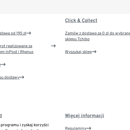
Click & Collect
tawa od 195 zł
Zamów z dostawą za 0 zł do wybran
sklepu Tchibo
rot realizowane za
em InPost i Rhenus
Wyszukaj sklep
y
su dostawy
d
Więcej informacji
o programu i zyskaj korzyści
Regulaminy