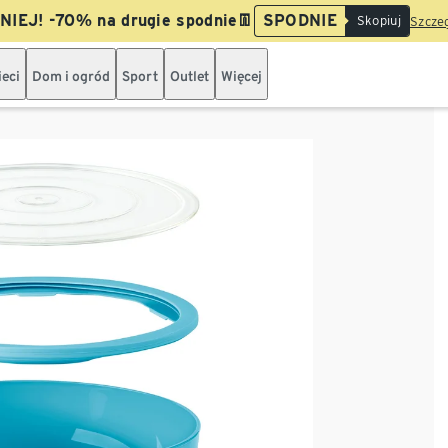
IEJ! -70% na drugie spodnie👖
SPODNIE
Skopiuj
Szczeg
ieci
Dom i ogród
Sport
Outlet
Więcej