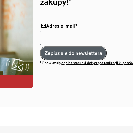
zakupy!¹
Adres e-mail*
Zapisz się do newslettera
¹ Obowiązują
ogólne warunki dotyczące realizacji kuponó