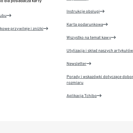
ko dla posiadacza karty
Instrukcje obsługi
lubu
Karta podarunkowa
kowe przywileje i zniżki
Wszystko na temat kawy
Utylizacja i skład naszych artykułów
Newsletter
Porady i wskazówki dotyczące dobo
rozmiaru
Aplikacja Tchibo