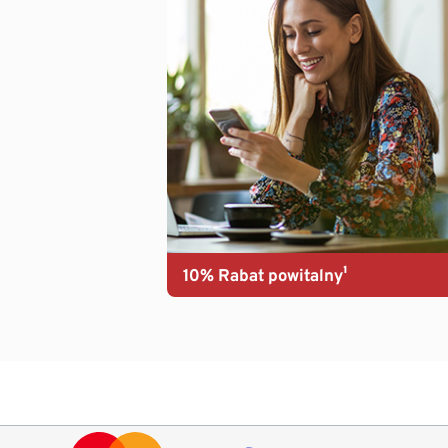
10% Rabat powitalny¹