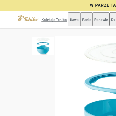
W PARZE TAN
Kolekcje Tchibo
Kawa
Panie
Panowie
Dz