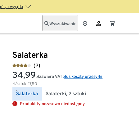
óły i wyjątki
Wyszukiwanie
Salaterka
(2)
34,99
zawiera VAT
plus koszty przesyłki
zł
zł/sztuki
17,50
Salaterka
Salaterki, 2 sztuki
Produkt tymczasowo niedostępny