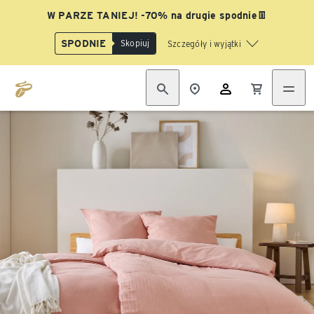
W PARZE TANIEJ! -70% na drugie spodnie👖
SPODNIE
Skopiuj
Szczegóły i wyjątki