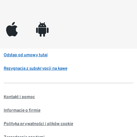
appleinc
android
Odstąp od umowy tutaj
Rezygnacja z subskrypcji na kawę
Kontakt i pomoc
Informacje o firmie
Polityka prywatności i plików cookie
Zarządzanie zgodami