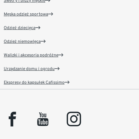
Swetry i bluzy męskie
Męska odzież sportowa
Odzież dziecięca
Odzież niemowlęca
Walizki i akcesoria podróżne
Urządzanie domu i ogrodu
Ekspresy do kapsułek Cafissimo
facebook
youtube
instagram