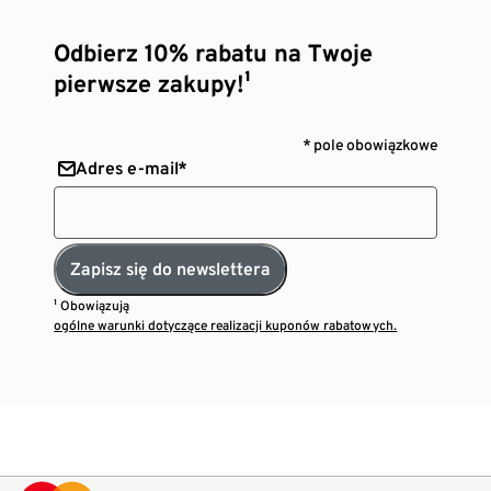
Odbierz 10% rabatu na Twoje
pierwsze zakupy!¹
* pole obowiązkowe
Adres e-mail*
Zapisz się do newslettera
¹ Obowiązują
ogólne warunki dotyczące realizacji kuponów rabatowych.