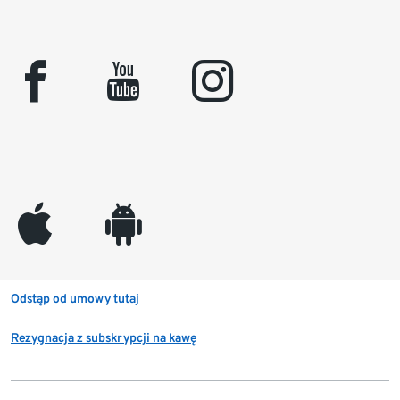
facebook
youtube
instagram
appleinc
android
Odstąp od umowy tutaj
Rezygnacja z subskrypcji na kawę