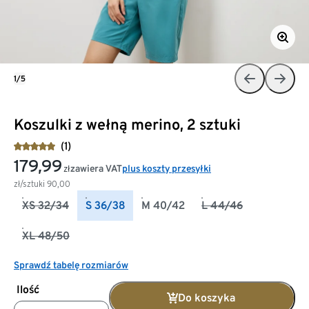
1/5
Koszulki z wełną merino, 2 sztuki
(1)
179,99
zawiera VAT
plus koszty przesyłki
zł
zł/sztuki
90,00
XS 32/34
S 36/38
M 40/42
L 44/46
XL 48/50
Sprawdź tabelę rozmiarów
Ilość
Do koszyka