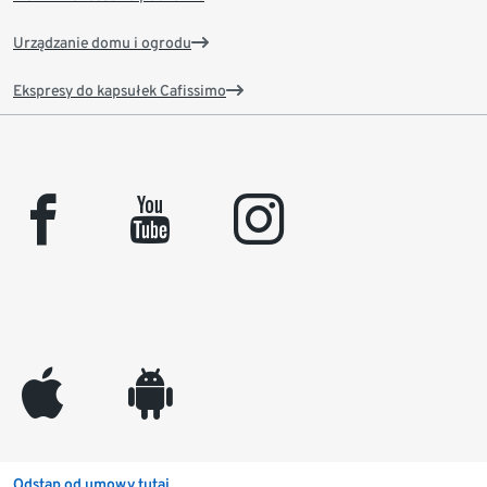
Urządzanie domu i ogrodu
Ekspresy do kapsułek Cafissimo
facebook
youtube
instagram
appleinc
android
Odstąp od umowy tutaj