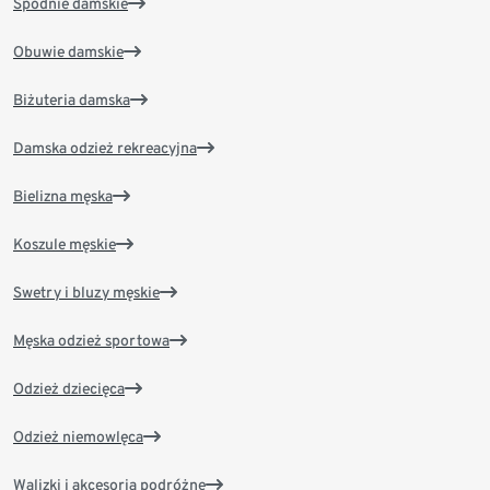
Spodnie damskie
Obuwie damskie
Biżuteria damska
Damska odzież rekreacyjna
Bielizna męska
Koszule męskie
Swetry i bluzy męskie
Męska odzież sportowa
Odzież dziecięca
Odzież niemowlęca
Walizki i akcesoria podróżne