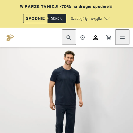
W PARZE TANIEJ! -70% na drugie spodnie👖
SPODNIE
Skopiuj
Szczegóły i wyjątki