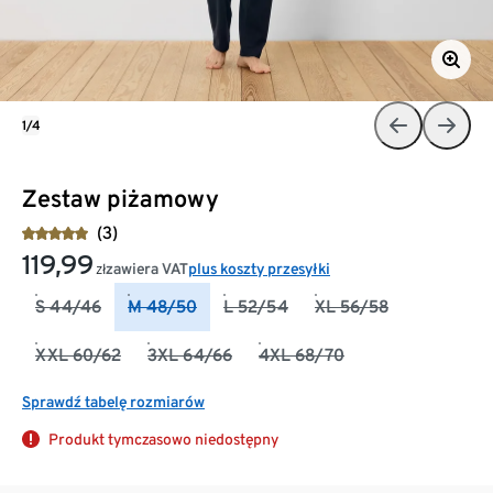
1/4
Zestaw piżamowy
(3)
119,99
zawiera VAT
plus koszty przesyłki
zł
S 44/46
M 48/50
L 52/54
XL 56/58
XXL 60/62
3XL 64/66
4XL 68/70
Sprawdź tabelę rozmiarów
Produkt tymczasowo niedostępny