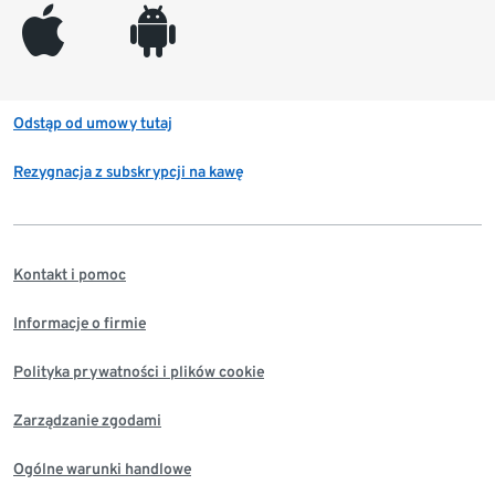
appleinc
android
Odstąp od umowy tutaj
Rezygnacja z subskrypcji na kawę
Kontakt i pomoc
Informacje o firmie
Polityka prywatności i plików cookie
Zarządzanie zgodami
Ogólne warunki handlowe