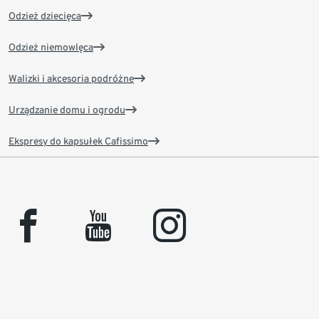
Odzież dziecięca
Odzież niemowlęca
Walizki i akcesoria podróżne
Urządzanie domu i ogrodu
Ekspresy do kapsułek Cafissimo
facebook
youtube
instagram