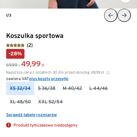
1/3
Koszulka sportowa
(2)
-28%
49,99
69,99
zł
zł
Najniższa cena z ostatnich 30 dni przed obniżką:
69,99
zł
zawiera VAT
plus koszty przesyłki
XS 32/34
S 36/38
M 40/42
L 44/46
XL 48/50
XXL 52/54
Sprawdź tabelę rozmiarów
Produkt tymczasowo niedostępny