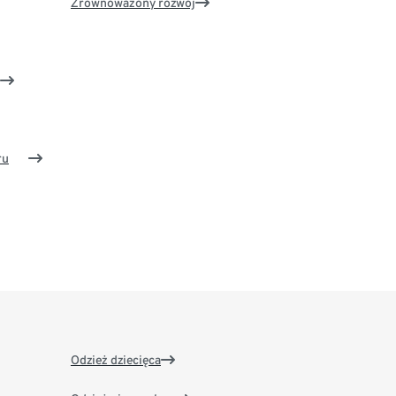
Zrównoważony rozwój
ru
Odzież dziecięca