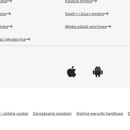
skie
Koszule męskie
kie
Swetry i bluzy męskie
amska
Męska odzież sportowa
eż rekreacyjna
appleinc
android
 i plików cookie
Zarządzanie zgodami
Ogólne warunki handlowe
D