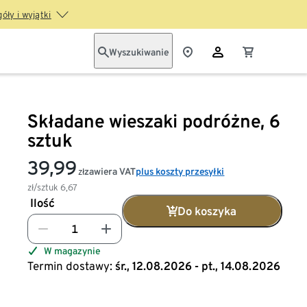
óły i wyjątki
Wyszukiwanie
Składane wieszaki podróżne, 6
sztuk
39,99
zawiera VAT
plus koszty przesyłki
zł
zł/sztuk
6,67
Ilość
Do koszyka
W magazynie
Termin dostawy:
śr., 12.08.2026 - pt., 14.08.2026