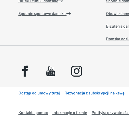
Bluzki i tuniki damskie
Spodnie dam
Spodnie sportowe damskie
Obuwie dams
Biżuteria d
Damska odzi
facebook
youtube
instagram
Odstąp od umowy tutaj
Rezygnacja z subskrypcji na kawę
Kontakt i pomoc
Informacje o firmie
Polityka prywatności