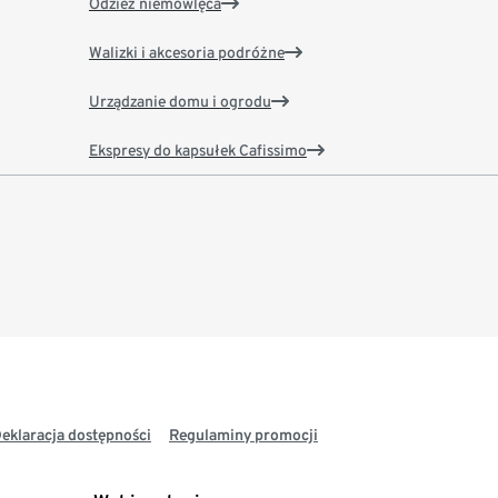
Odzież niemowlęca
Walizki i akcesoria podróżne
Urządzanie domu i ogrodu
Ekspresy do kapsułek Cafissimo
eklaracja dostępności
Regulaminy promocji