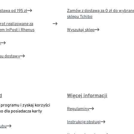
tawa od 195 zł
Zamów z dostawą za 0 zł do wybran
sklepu Tchibo
rot realizowane za
em InPost i Rhenus
Wyszukaj sklep
y
su dostawy
d
Więcej informacji
o programu i zyskaj korzyści
Regulaminy
ko dla posiadacza karty
Instrukcje obsługi
lubu