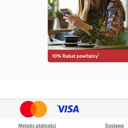
10% Rabat powitalny¹
Metody płatności
Dostawa