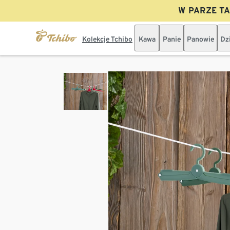
W PARZE TAN
Kolekcje Tchibo
Kawa
Panie
Panowie
Dz