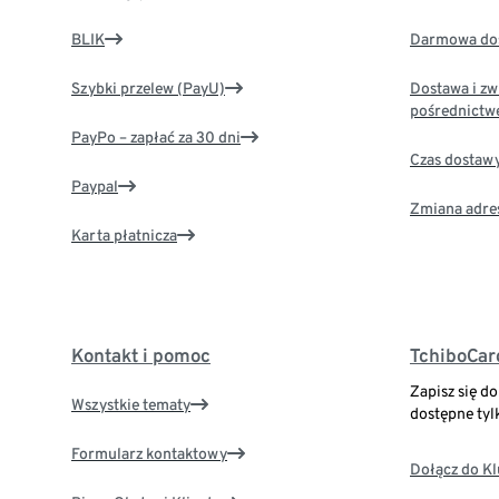
BLIK
Darmowa dos
Szybki przelew (PayU)
Dostawa i zw
pośrednictw
PayPo – zapłać za 30 dni
Czas dostaw
Paypal
Zmiana adre
Karta płatnicza
Kontakt i pomoc
TchiboCar
Zapisz się d
Wszystkie tematy
dostępne tyl
Formularz kontaktowy
Dołącz do K