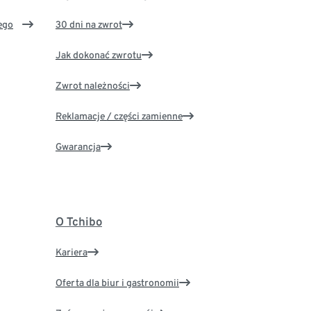
ego
30 dni na zwrot
Jak dokonać zwrotu
Zwrot należności
Reklamacje / części zamienne
Gwarancja
O Tchibo
Kariera
Oferta dla biur i gastronomii