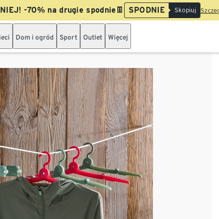
IEJ! -70% na drugie spodnie👖
SPODNIE
Skopiuj
Szczeg
ieci
Dom i ogród
Sport
Outlet
Więcej