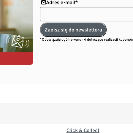
Adres e-mail*
Zapisz się do newslettera
¹ Obowiązują
ogólne warunki dotyczące realizacji kuponó
Click & Collect