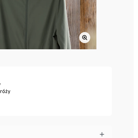
e
dróży