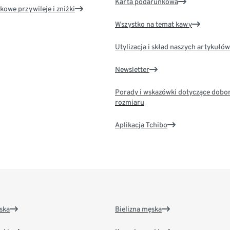
Karta podarunkowa
kowe przywileje i zniżki
Wszystko na temat kawy
Utylizacja i skład naszych artykułów
Newsletter
Porady i wskazówki dotyczące dobo
rozmiaru
Aplikacja Tchibo
ska
Bielizna męska