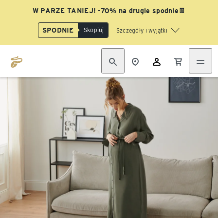
W PARZE TANIEJ! -70% na drugie spodnie👖
SPODNIE
Skopiuj
Szczegóły i wyjątki