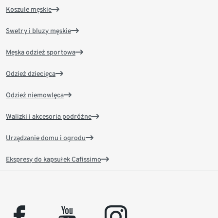
Koszule męskie
Swetry i bluzy męskie
Męska odzież sportowa
Odzież dziecięca
Odzież niemowlęca
Walizki i akcesoria podróżne
Urządzanie domu i ogrodu
Ekspresy do kapsułek Cafissimo
facebook
youtube
instagram