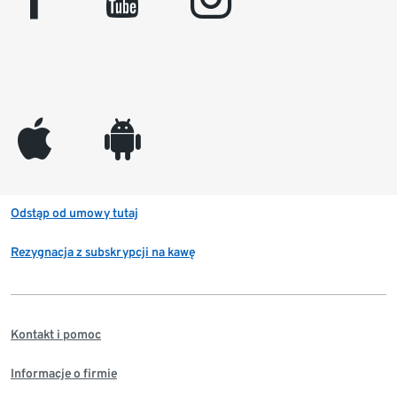
appleinc
android
Odstąp od umowy tutaj
Rezygnacja z subskrypcji na kawę
Kontakt i pomoc
Informacje o firmie