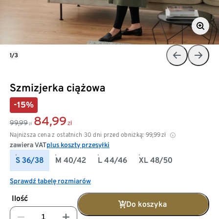
1/3
Szmizjerka ciążowa
-15%
84,99
99,99
zł
zł
Najniższa cena z ostatnich 30 dni przed obniżką:
99,99
zł
zawiera VAT
plus koszty przesyłki
S 36/38
M 40/42
L 44/46
XL 48/50
Sprawdź tabelę rozmiarów
Ilość
Do koszyka