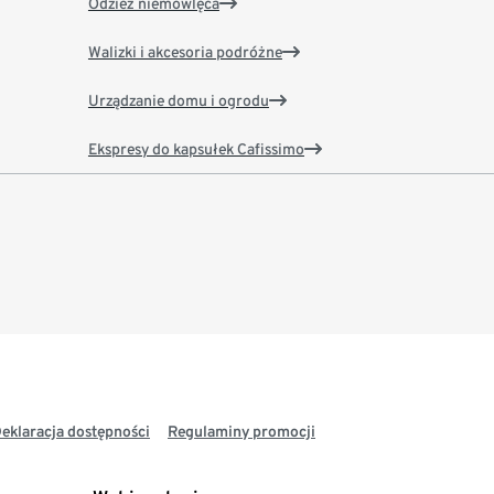
Odzież niemowlęca
Walizki i akcesoria podróżne
Urządzanie domu i ogrodu
Ekspresy do kapsułek Cafissimo
eklaracja dostępności
Regulaminy promocji