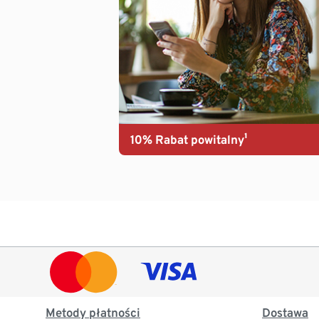
10% Rabat powitalny¹
Metody płatności
Dostawa