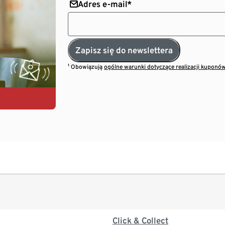
Adres e-mail*
Zapisz się do newslettera
¹ Obowiązują
ogólne warunki dotyczące realizacji kuponó
Click & Collect