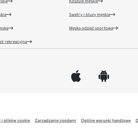
skie
Koszule męskie
kie
Swetry i bluzy męskie
amska
Męska odzież sportowa
eż rekreacyjna
appleinc
android
 i plików cookie
Zarządzanie zgodami
Ogólne warunki handlowe
D