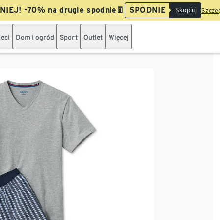
IEJ! -70% na drugie spodnie👖
SPODNIE
Skopiuj
Szczeg
ieci
Dom i ogród
Sport
Outlet
Więcej