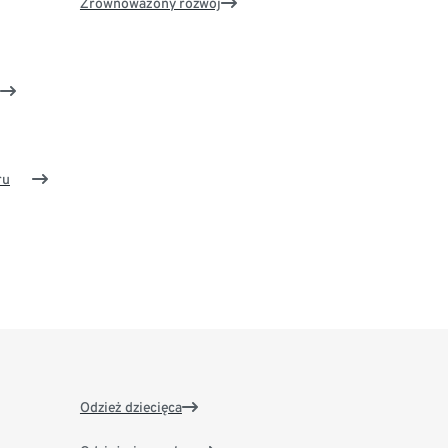
Zrównoważony rozwój
ru
Odzież dziecięca