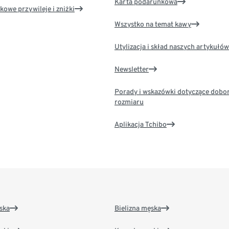
Karta podarunkowa
kowe przywileje i zniżki
Wszystko na temat kawy
Utylizacja i skład naszych artykułów
Newsletter
Porady i wskazówki dotyczące dobo
rozmiaru
Aplikacja Tchibo
ska
Bielizna męska