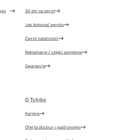
ego
30 dni na zwrot
Jak dokonać zwrotu
Zwrot należności
Reklamacje / części zamienne
Gwarancja
O Tchibo
Kariera
Oferta dla biur i gastronomii