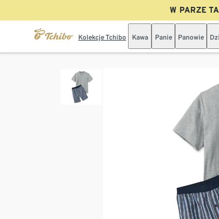
W PARZE TAN
Kolekcje Tchibo
Kawa
Panie
Panowie
Dz