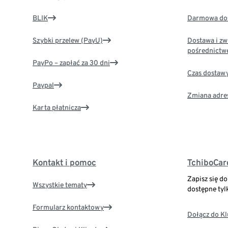
BLIK
Darmowa dos
Szybki przelew (PayU)
Dostawa i zw
pośrednictw
PayPo – zapłać za 30 dni
Czas dostaw
Paypal
Zmiana adre
Karta płatnicza
Kontakt i pomoc
TchiboCar
Zapisz się d
Wszystkie tematy
dostępne tyl
Formularz kontaktowy
Dołącz do K