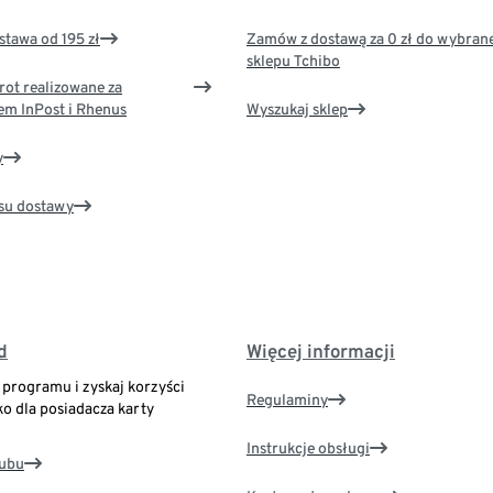
tawa od 195 zł
Zamów z dostawą za 0 zł do wybran
sklepu Tchibo
rot realizowane za
em InPost i Rhenus
Wyszukaj sklep
y
su dostawy
d
Więcej informacji
o programu i zyskaj korzyści
Regulaminy
ko dla posiadacza karty
Instrukcje obsługi
lubu