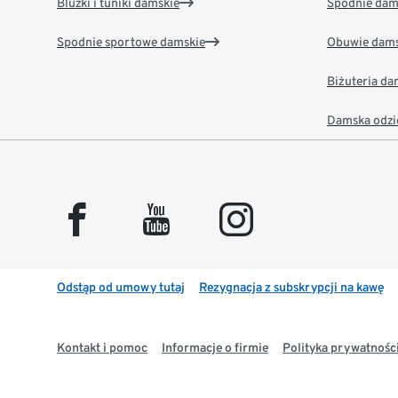
Bluzki i tuniki damskie
Spodnie dam
Spodnie sportowe damskie
Obuwie dams
Biżuteria d
Damska odzi
facebook
youtube
instagram
Odstąp od umowy tutaj
Rezygnacja z subskrypcji na kawę
Kontakt i pomoc
Informacje o firmie
Polityka prywatności