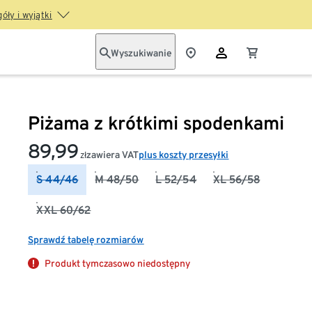
óły i wyjątki
Wyszukiwanie
Piżama z krótkimi spodenkami
89,99
zawiera VAT
plus koszty przesyłki
zł
S 44/46
M 48/50
L 52/54
XL 56/58
XXL 60/62
Sprawdź tabelę rozmiarów
Produkt tymczasowo niedostępny