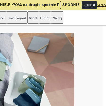
IEJ! -70% na drugie spodnie👖
SPODNIE
Skopiuj
Szczeg
ieci
Dom i ogród
Sport
Outlet
Więcej