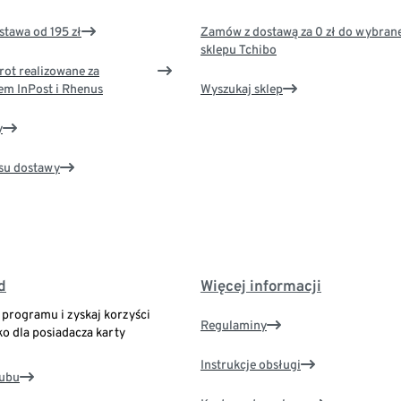
tawa od 195 zł
Zamów z dostawą za 0 zł do wybran
sklepu Tchibo
rot realizowane za
em InPost i Rhenus
Wyszukaj sklep
y
su dostawy
d
Więcej informacji
o programu i zyskaj korzyści
Regulaminy
ko dla posiadacza karty
Instrukcje obsługi
lubu