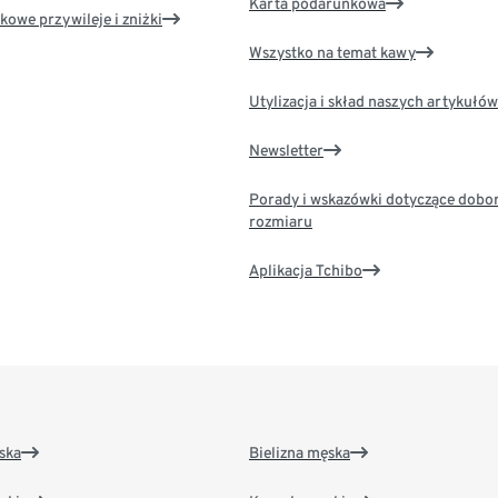
Karta podarunkowa
kowe przywileje i zniżki
Wszystko na temat kawy
Utylizacja i skład naszych artykułów
Newsletter
Porady i wskazówki dotyczące dobo
rozmiaru
Aplikacja Tchibo
ska
Bielizna męska