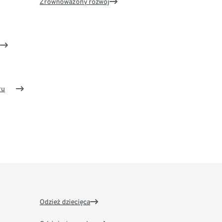
Zrównoważony rozwój
ru
Odzież dziecięca