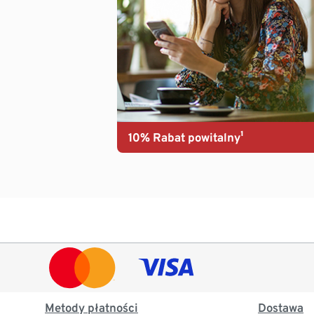
10% Rabat powitalny¹
Metody płatności
Dostawa