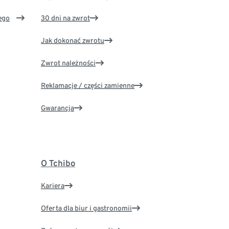
ego
30 dni na zwrot
Jak dokonać zwrotu
Zwrot należności
Reklamacje / części zamienne
Gwarancja
O Tchibo
Kariera
Oferta dla biur i gastronomii