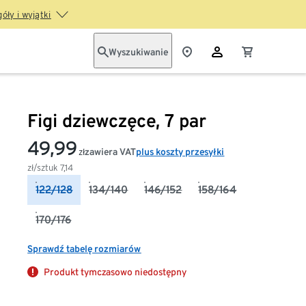
óły i wyjątki
Wyszukiwanie
Figi dziewczęce, 7 par
49,99
zawiera VAT
plus koszty przesyłki
zł
zł/sztuk
7,14
122/128
134/140
146/152
158/164
170/176
Sprawdź tabelę rozmiarów
Produkt tymczasowo niedostępny