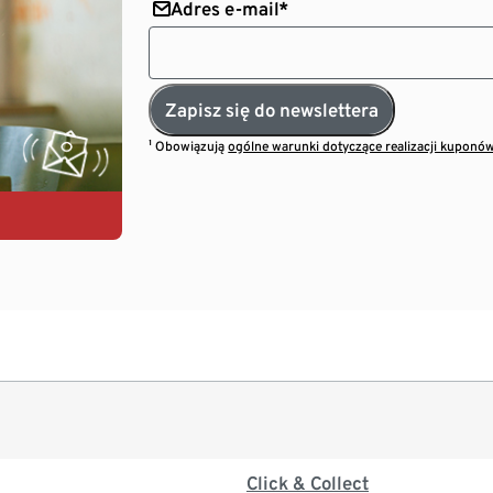
Adres e-mail*
Zapisz się do newslettera
¹ Obowiązują
ogólne warunki dotyczące realizacji kuponó
Click & Collect