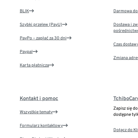
BLIK
Darmowa dos
Szybki przelew (PayU)
Dostawa i zw
pośrednictw
PayPo – zapłać za 30 dni
Czas dostaw
Paypal
Zmiana adre
Karta płatnicza
Kontakt i pomoc
TchiboCar
Zapisz się d
Wszystkie tematy
dostępne tyl
Formularz kontaktowy
Dołącz do K