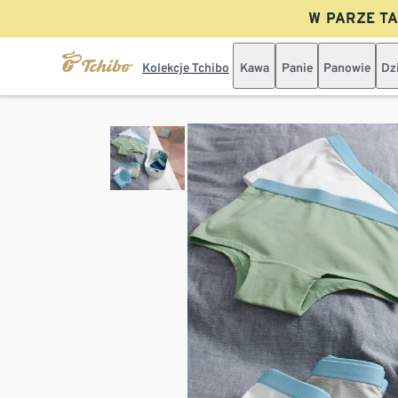
W PARZE TAN
Kolekcje Tchibo
Kawa
Panie
Panowie
Dz