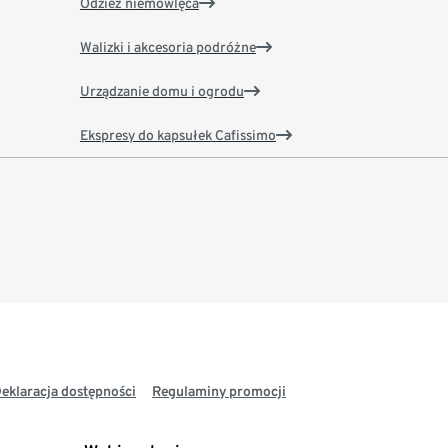
Odzież niemowlęca
Walizki i akcesoria podróżne
Urządzanie domu i ogrodu
Ekspresy do kapsułek Cafissimo
eklaracja dostępności
Regulaminy promocji