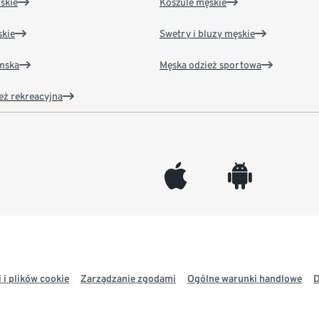
skie
Koszule męskie
kie
Swetry i bluzy męskie
amska
Męska odzież sportowa
eż rekreacyjna
appleinc
android
 i plików cookie
Zarządzanie zgodami
Ogólne warunki handlowe
D