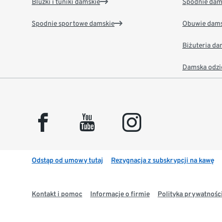
Bluzki i tuniki damskie
Spodnie dam
Spodnie sportowe damskie
Obuwie dams
Biżuteria d
Damska odzi
facebook
youtube
instagram
Odstąp od umowy tutaj
Rezygnacja z subskrypcji na kawę
Kontakt i pomoc
Informacje o firmie
Polityka prywatności