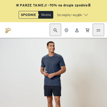
W PARZE TANIEJ! -70% na drugie spodnie👖
SPODNIE
Skopiuj
Szczegóły i wyjątki