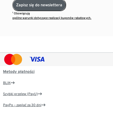
Zapisz się do newslettera
¹ Obowiązują
ogólne warunki dotyczące realizacji kuponów rabatowych.
Metody płatności
BLIK
Szybki przelew (PayU)
PayPo – zapłać za 30 dni