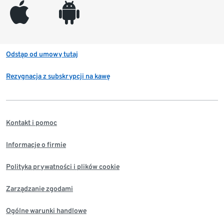
appleinc
android
Odstąp od umowy tutaj
Rezygnacja z subskrypcji na kawę
Kontakt i pomoc
Informacje o firmie
Polityka prywatności i plików cookie
Zarządzanie zgodami
Ogólne warunki handlowe