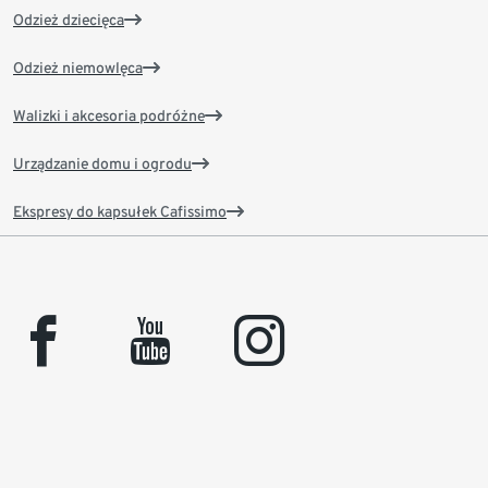
Odzież dziecięca
Odzież niemowlęca
Walizki i akcesoria podróżne
Urządzanie domu i ogrodu
Ekspresy do kapsułek Cafissimo
facebook
youtube
instagram