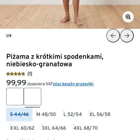
1/4
Piżama z krótkimi spodenkami,
niebiesko-granatowa
(1)
99,99
zawiera VAT
plus koszty przesyłki
zł
S 44/46
M 48/50
L 52/54
XL 56/58
XXL 60/62
3XL 64/66
4XL 68/70