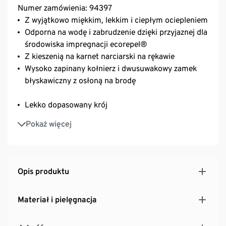
Numer zamówienia: 94397
Z wyjątkowo miękkim, lekkim i ciepłym ociepleniem
Odporna na wodę i zabrudzenie dzięki przyjaznej dla
środowiska impregnacji ecorepel®
Z kieszenią na karnet narciarski na rękawie
Wysoko zapinany kołnierz i dwusuwakowy zamek
błyskawiczny z osłoną na brodę
Lekko dopasowany krój
2 kieszenie wpuszczane zapinane na zamek
Pokaż więcej
błyskawiczny i 1 kieszeń wewnętrzna
Wyjątkowo miękki materiał soft touch
Opis produktu
Materiał i pielęgnacja