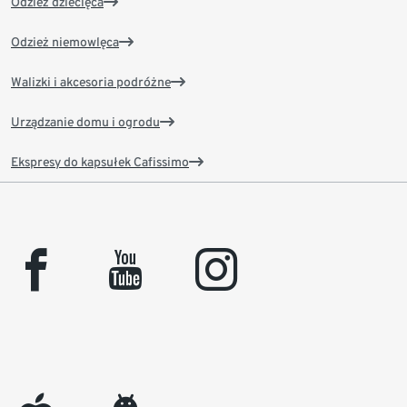
Odzież dziecięca
Odzież niemowlęca
Walizki i akcesoria podróżne
Urządzanie domu i ogrodu
Ekspresy do kapsułek Cafissimo
facebook
youtube
instagram