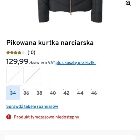
Pikowana kurtka narciarska
(10)
129,99
zawiera VAT
plus koszty przesyłki
zł
34
36
38
40
42
44
46
Sprawdź tabelę rozmiarów
Produkt tymczasowo niedostępny