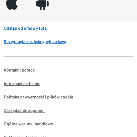
appleinc
android
Odstąp od umowy tutaj
Rezygnacja z subskrypcji na kawę
Kontakt i pomoc
Informacje o firmie
Polityka prywatności i plików cookie
Zarządzanie zgodami
Ogólne warunki handlowe