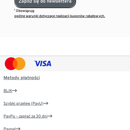
Zapisz się do newslettera
¹ Obowiązują
ogólne warunki dotyczące realizacji kuponów rabatowych.
Metody płatności
BLIK
Szybki przelew (PayU)
PayPo – zapłać za 30 dni
Paypal