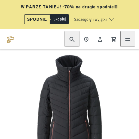
W PARZE TANIEJ! -70% na drugie spodnie👖
SPODNIE
Skopiuj
Szczegóły i wyjątki