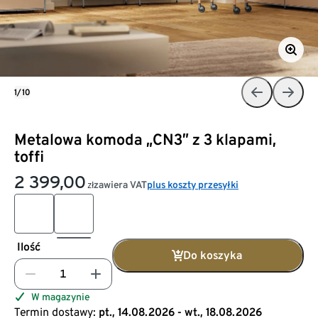
1/10
Metalowa komoda „CN3” z 3 klapami,
toffi
2 399,00
zawiera VAT
plus koszty przesyłki
zł
Ilość
Do koszyka
W magazynie
Termin dostawy:
pt., 14.08.2026 - wt., 18.08.2026