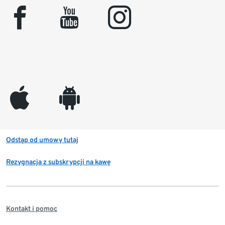
facebook
youtube
instagram
appleinc
android
Odstąp od umowy tutaj
Rezygnacja z subskrypcji na kawę
Kontakt i pomoc