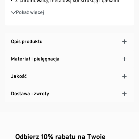
Z chromowaną, metalową konstrukcją i gałkami
Z nóżkami z tworzywa sztucznego o regulowanej
Pokaż więcej
wysokości – zapewniają stabilność także na
nierównych powierzchniach
Opis produktu
Materiał i pielęgnacja
Jakość
Dostawa i zwroty
Odbierz 10% rabatu na Twoje