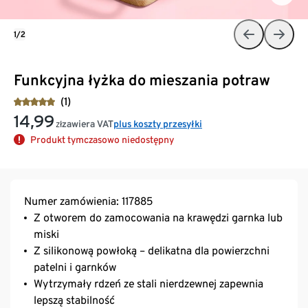
1/2
Funkcyjna łyżka do mieszania potraw
(1)
14,99
zawiera VAT
plus koszty przesyłki
zł
Produkt tymczasowo niedostępny
Numer zamówienia: 117885
Z otworem do zamocowania na krawędzi garnka lub
miski
Z silikonową powłoką – delikatna dla powierzchni
patelni i garnków
Wytrzymały rdzeń ze stali nierdzewnej zapewnia
lepszą stabilność