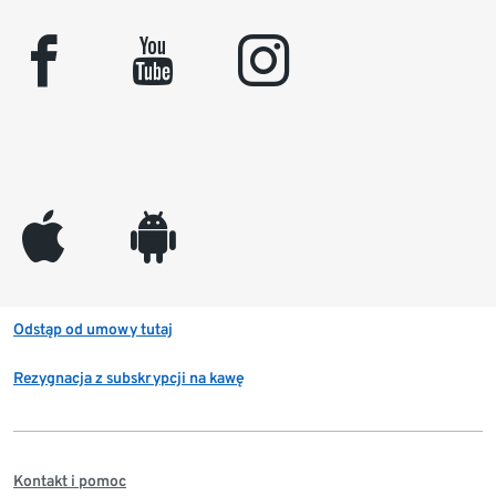
facebook
youtube
instagram
appleinc
android
Odstąp od umowy tutaj
Rezygnacja z subskrypcji na kawę
Kontakt i pomoc