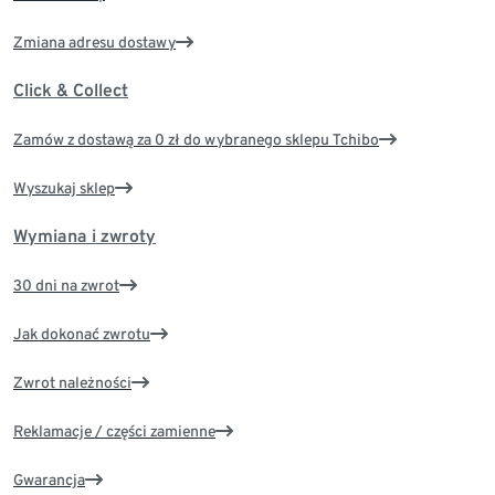
Zmiana adresu dostawy
Click & Collect
Zamów z dostawą za 0 zł do wybranego sklepu Tchibo
Wyszukaj sklep
Wymiana i zwroty
30 dni na zwrot
Jak dokonać zwrotu
Zwrot należności
Reklamacje / części zamienne
Gwarancja