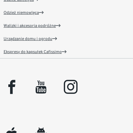
Odzież niemowlęca
Walizki i akcesoria podróżne
Urządzanie domu i ogrodu
Ekspresy do kapsułek Cafissimo
facebook
youtube
instagram