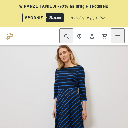
W PARZE TANIEJ! -70% na drugie spodnie👖
SPODNIE
Skopiuj
Szczegóły i wyjątki