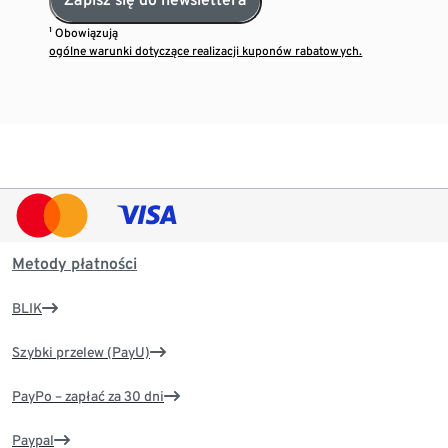
¹ Obowiązują
ogólne warunki dotyczące realizacji kuponów rabatowych.
Metody płatności
BLIK
Szybki przelew (PayU)
PayPo – zapłać za 30 dni
Paypal