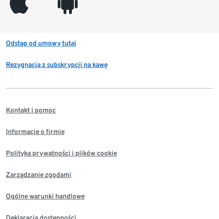
appleinc
android
Odstąp od umowy tutaj
Rezygnacja z subskrypcji na kawę
Kontakt i pomoc
Informacje o firmie
Polityka prywatności i plików cookie
Zarządzanie zgodami
Ogólne warunki handlowe
Deklaracja dostępności