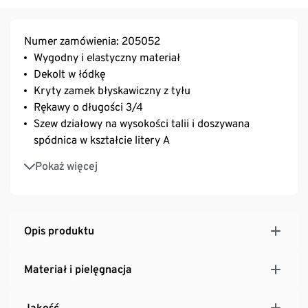
Numer zamówienia: 205052
Wygodny i elastyczny materiał
Dekolt w łódkę
Kryty zamek błyskawiczny z tyłu
Rękawy o długości 3/4
Szew działowy na wysokości talii i doszywana
spódnica w kształcie litery A
Zaszewki na biuście zapewniają optymalne
Pokaż więcej
dopasowanie
Z zawartością elastanu: utrzymuje kształt,
doskonale leży i zapewnia wysoki komfort noszenia
Ta sukienka zawiera włókno z drewna pochodzącego
Opis produktu
ze zrównoważonych upraw.
Materiał i pielęgnacja
Jakość