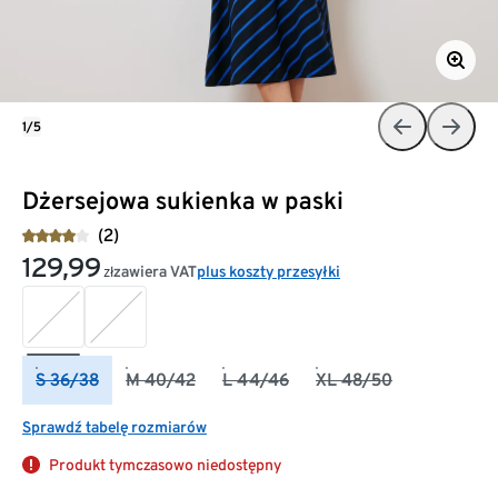
1/5
Dżersejowa sukienka w paski
(2)
129,99
zawiera VAT
plus koszty przesyłki
zł
S 36/38
M 40/42
L 44/46
XL 48/50
Sprawdź tabelę rozmiarów
Produkt tymczasowo niedostępny