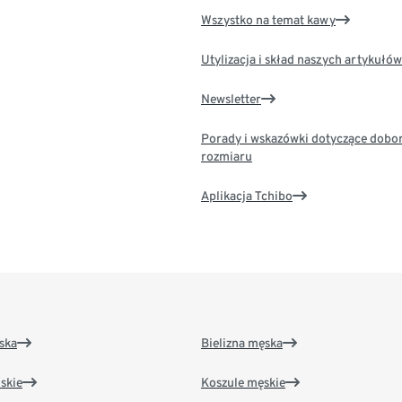
Wszystko na temat kawy
Utylizacja i skład naszych artykułów
Newsletter
Porady i wskazówki dotyczące dobo
rozmiaru
Aplikacja Tchibo
ska
Bielizna męska
skie
Koszule męskie