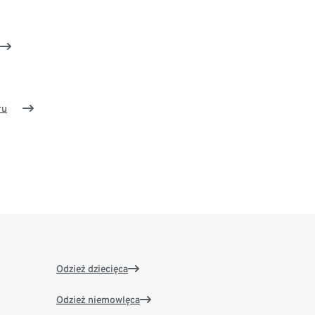
ru
Odzież dziecięca
Odzież niemowlęca