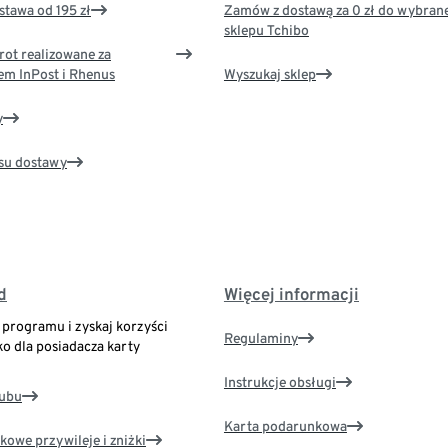
tawa od 195 zł
Zamów z dostawą za 0 zł do wybran
sklepu Tchibo
rot realizowane za
em InPost i Rhenus
Wyszukaj sklep
y
su dostawy
d
Więcej informacji
o programu i zyskaj korzyści
Regulaminy
ko dla posiadacza karty
Instrukcje obsługi
lubu
Karta podarunkowa
kowe przywileje i zniżki