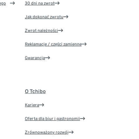
ego
30 dni na zwrot
Jak dokonać zwrotu
Zwrot należności
Reklamacje / części zamienne
Gwarancja
O Tchibo
Kariera
Oferta dla biur i gastronomii
Zrównoważony rozwój