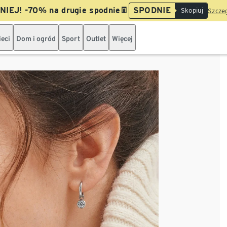
IEJ! -70% na drugie spodnie👖
SPODNIE
Skopiuj
Szczeg
ieci
Dom i ogród
Sport
Outlet
Więcej