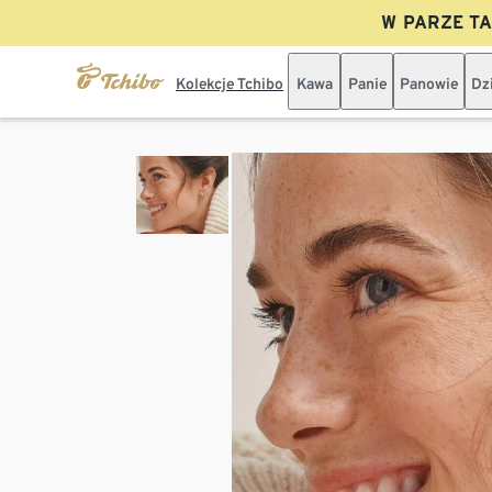
W PARZE TAN
Kolekcje Tchibo
Kawa
Panie
Panowie
Dz