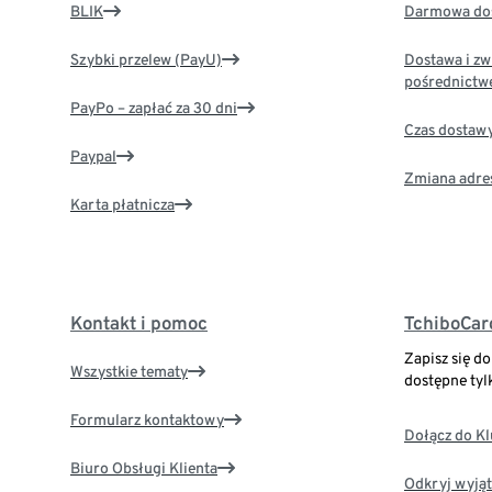
BLIK
Darmowa dos
Szybki przelew (PayU)
Dostawa i zw
pośrednictw
PayPo – zapłać za 30 dni
Czas dostaw
Paypal
Zmiana adre
Karta płatnicza
Kontakt i pomoc
TchiboCar
Zapisz się d
Wszystkie tematy
dostępne tyl
Formularz kontaktowy
Dołącz do K
Biuro Obsługi Klienta
Odkryj wyjąt