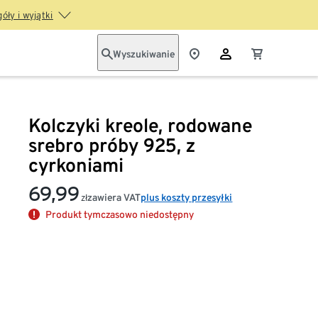
óły i wyjątki
Wyszukiwanie
Kolczyki kreole, rodowane
srebro próby 925, z
cyrkoniami
69,99
zawiera VAT
plus koszty przesyłki
zł
Produkt tymczasowo niedostępny