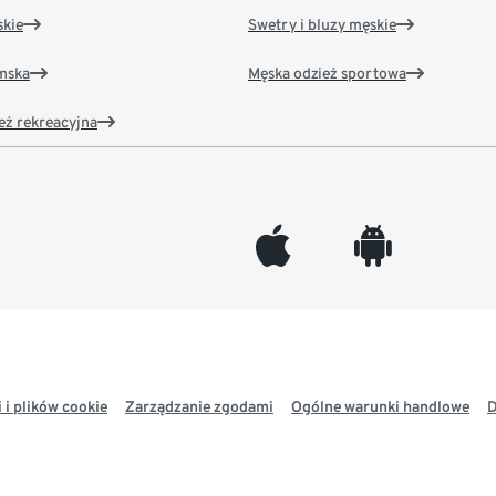
kie
Swetry i bluzy męskie
amska
Męska odzież sportowa
eż rekreacyjna
appleinc
android
 i plików cookie
Zarządzanie zgodami
Ogólne warunki handlowe
D