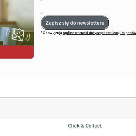
Zapisz się do newslettera
¹ Obowiązują
ogólne warunki dotyczące realizacji kuponó
Click & Collect