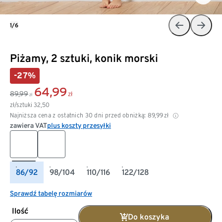
1/6
Piżamy, 2 sztuki, konik morski
-27%
64,99
89,99
zł
zł
zł/sztuki
32,50
Najniższa cena z ostatnich 30 dni przed obniżką:
89,99
zł
zawiera VAT
plus koszty przesyłki
86/92
98/104
110/116
122/128
Sprawdź tabelę rozmiarów
Ilość
Do koszyka