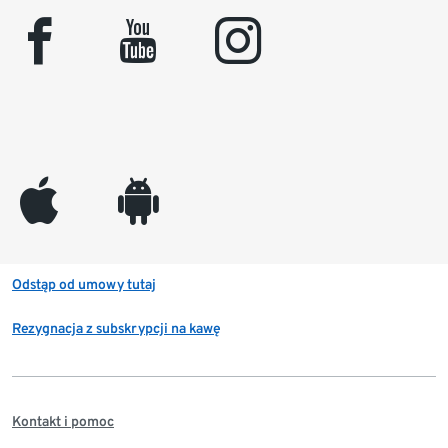
facebook
youtube
instagram
appleinc
android
Odstąp od umowy tutaj
Rezygnacja z subskrypcji na kawę
Kontakt i pomoc