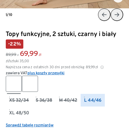
1/10
Topy funkcyjne, 2 sztuki, czarny i biały
-22%
69,99
89,99
zł
zł
zł/sztuki
35,00
Najniższa cena z ostatnich 30 dni przed obniżką:
89,99
zł
zawiera VAT
plus koszty przesyłki
XS 32/34
S 36/38
M 40/42
L 44/46
XL 48/50
Sprawdź tabelę rozmiarów