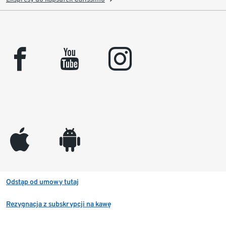
facebook
youtube
instagram
appleinc
android
Odstąp od umowy tutaj
Rezygnacja z subskrypcji na kawę