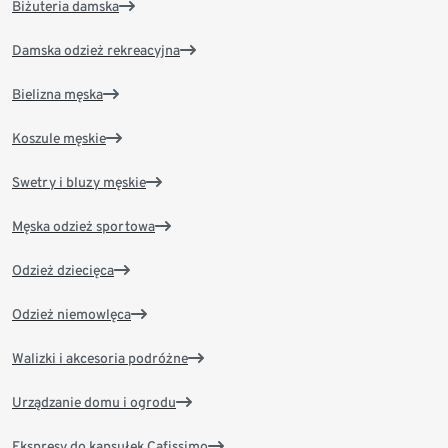
Biżuteria damska
Damska odzież rekreacyjna
Bielizna męska
Koszule męskie
Swetry i bluzy męskie
Męska odzież sportowa
Odzież dziecięca
Odzież niemowlęca
Walizki i akcesoria podróżne
Urządzanie domu i ogrodu
Ekspresy do kapsułek Cafissimo