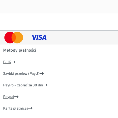
Metody płatności
BLIK
Szybki przelew (PayU)
PayPo – zapłać za 30 dni
Paypal
Karta płatnicza