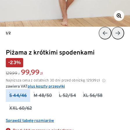
1/2
Piżama z krótkimi spodenkami
-23%
99,99
129,99
zł
zł
Najniższa cena z ostatnich 30 dni przed obniżką:
129,99
zł
zawiera VAT
plus koszty przesyłki
S 44/46
M 48/50
L 52/54
XL 56/58
XXL 60/62
Sprawdź tabelę rozmiarów