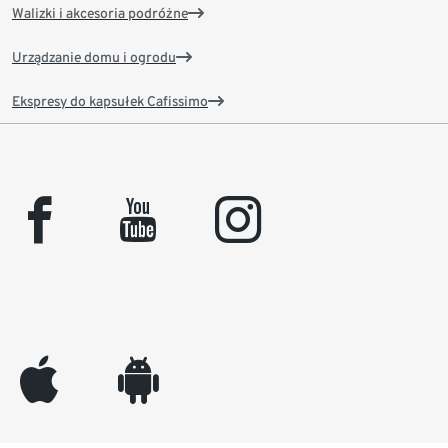
Walizki i akcesoria podróżne
Urządzanie domu i ogrodu
Ekspresy do kapsułek Cafissimo
facebook
youtube
instagram
appleinc
android