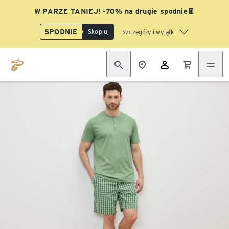
W PARZE TANIEJ! -70% na drugie spodnie👖
SPODNIE
Skopiuj
Szczegóły i wyjątki