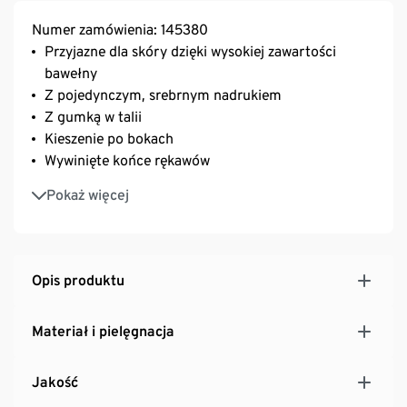
Numer zamówienia: 145380
Przyjazne dla skóry dzięki wysokiej zawartości
bawełny
Z pojedynczym, srebrnym nadrukiem
Z gumką w talii
Kieszenie po bokach
Wywinięte końce rękawów
Z zawartością elastanu: odporna na deformacje,
Pokaż więcej
doskonale leży, zapewnia wysoki komfort noszenia
Opis produktu
Materiał i pielęgnacja
Jakość