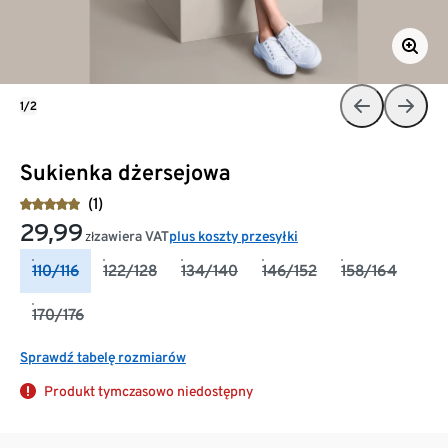
1/2
Sukienka dżersejowa
(1)
29,99
zawiera VAT
plus koszty przesyłki
zł
110/116
122/128
134/140
146/152
158/164
170/176
Sprawdź tabelę rozmiarów
Produkt tymczasowo niedostępny