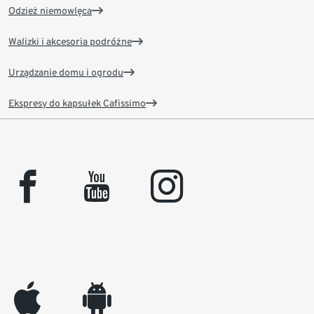
Odzież niemowlęca
Walizki i akcesoria podróżne
Urządzanie domu i ogrodu
Ekspresy do kapsułek Cafissimo
facebook
youtube
instagram
appleinc
android