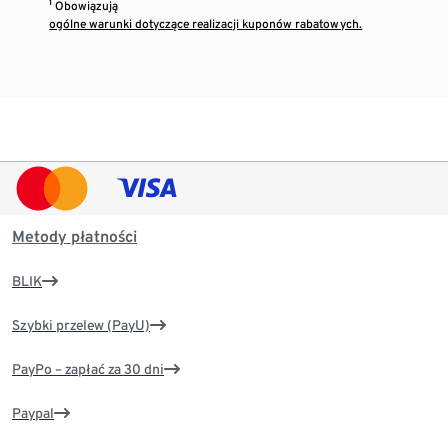
¹ Obowiązują
ogólne warunki dotyczące realizacji kuponów rabatowych.
Metody płatności
BLIK
Szybki przelew (PayU)
PayPo – zapłać za 30 dni
Paypal