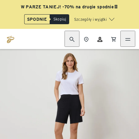
W PARZE TANIEJ! -70% na drugie spodnie👖
SPODNIE
Skopiuj
Szczegóły i wyjątki