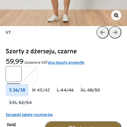
1/7
Szorty z dżerseju, czarne
59,99
zawiera VAT
plus koszty przesyłki
zł
S 36/38
M 40/42
L 44/46
XL 48/50
XXL 52/54
Sprawdź tabelę rozmiarów
Ilość