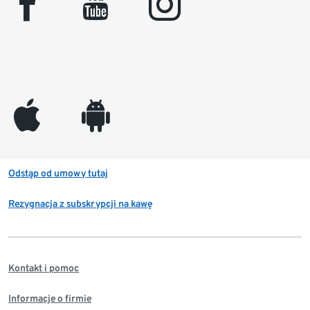
facebook
youtube
instagram
appleinc
android
Odstąp od umowy tutaj
Rezygnacja z subskrypcji na kawę
Kontakt i pomoc
Informacje o firmie