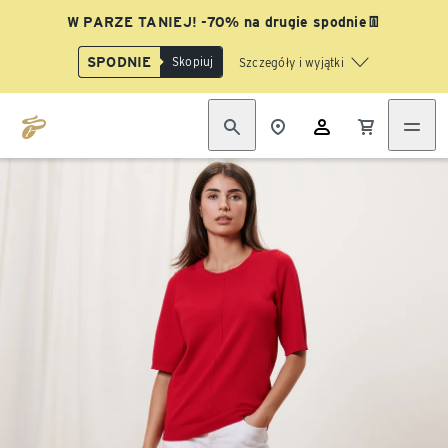
W PARZE TANIEJ! -70% na drugie spodnie👖
SPODNIE
Skopiuj
Szczegóły i wyjątki