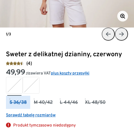
1/3
Sweter z delikatnej dzianiny, czerwony
(4)
49,99
zawiera VAT
plus koszty przesyłki
zł
S 36/38
M 40/42
L 44/46
XL 48/50
Sprawdź tabelę rozmiarów
Produkt tymczasowo niedostępny