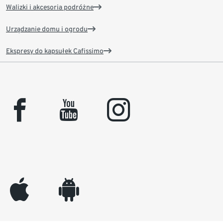
Walizki i akcesoria podróżne
Urządzanie domu i ogrodu
Ekspresy do kapsułek Cafissimo
facebook
youtube
instagram
appleinc
android