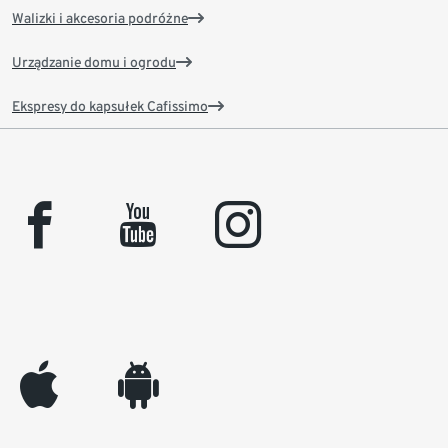
Walizki i akcesoria podróżne
Urządzanie domu i ogrodu
Ekspresy do kapsułek Cafissimo
facebook
youtube
instagram
appleinc
android