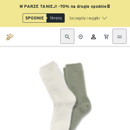
W PARZE TANIEJ! -70% na drugie spodnie👖
SPODNIE
Skopiuj
Szczegóły i wyjątki