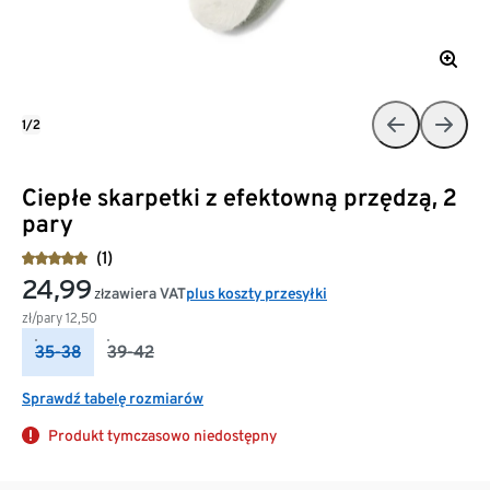
1/2
Ciepłe skarpetki z efektowną przędzą, 2
pary
(1)
24,99
zawiera VAT
plus koszty przesyłki
zł
zł/pary
12,50
35-38
39-42
Sprawdź tabelę rozmiarów
Produkt tymczasowo niedostępny