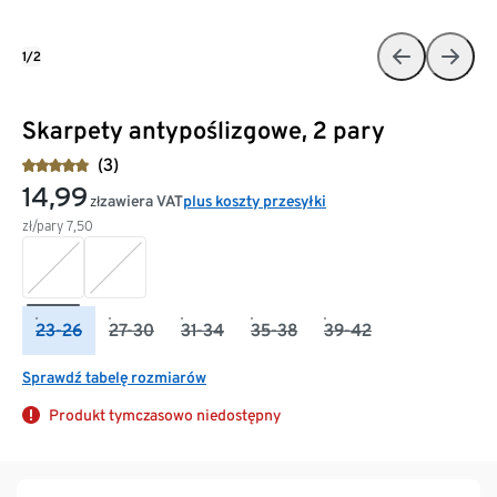
1/2
Skarpety antypoślizgowe, 2 pary
(3)
14,99
zawiera VAT
plus koszty przesyłki
zł
zł/pary
7,50
23-26
27-30
31-34
35-38
39-42
Sprawdź tabelę rozmiarów
Produkt tymczasowo niedostępny