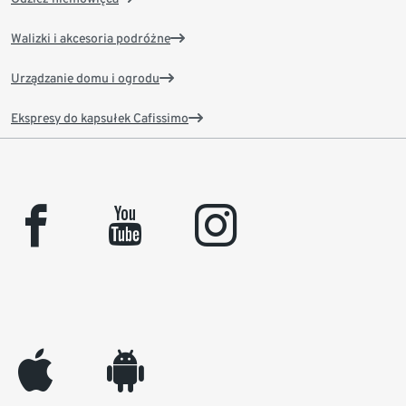
Walizki i akcesoria podróżne
Urządzanie domu i ogrodu
Ekspresy do kapsułek Cafissimo
facebook
youtube
instagram
appleinc
android