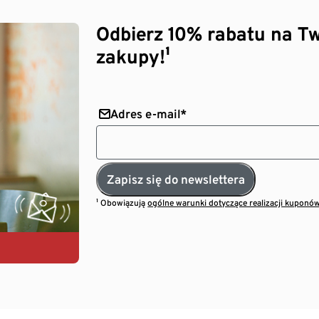
Odbierz 10% rabatu na Tw
zakupy!¹
Adres e-mail*
Zapisz się do newslettera
¹ Obowiązują
ogólne warunki dotyczące realizacji kuponó