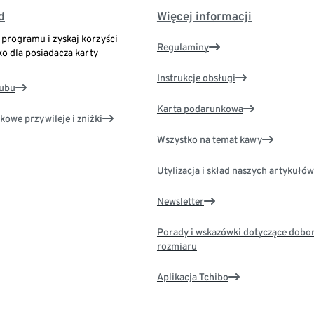
d
Więcej informacji
o programu i zyskaj korzyści
Regulaminy
ko dla posiadacza karty
Instrukcje obsługi
lubu
Karta podarunkowa
kowe przywileje i zniżki
Wszystko na temat kawy
Utylizacja i skład naszych artykułów
Newsletter
Porady i wskazówki dotyczące dobo
rozmiaru
Aplikacja Tchibo