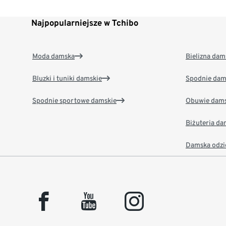
Najpopularniejsze w Tchibo
Moda damska
Bielizna dam
Bluzki i tuniki damskie
Spodnie dam
Spodnie sportowe damskie
Obuwie dams
Biżuteria d
Damska odzi
facebook
youtube
instagram