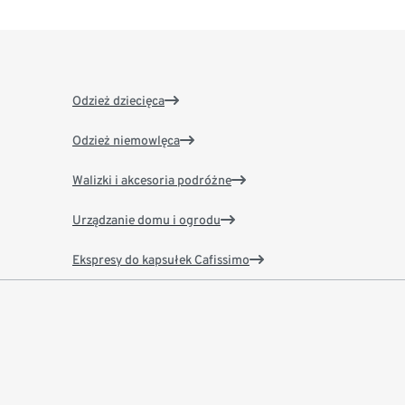
Odzież dziecięca
Odzież niemowlęca
Walizki i akcesoria podróżne
Urządzanie domu i ogrodu
Ekspresy do kapsułek Cafissimo