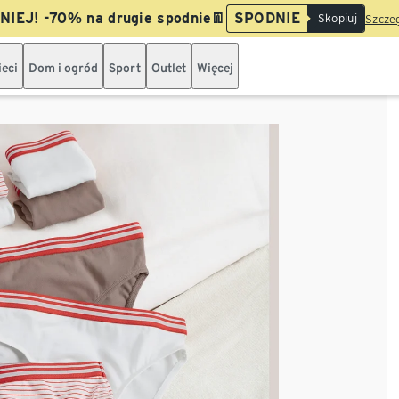
IEJ! -70% na drugie spodnie👖
SPODNIE
Skopiuj
Szczeg
ieci
Dom i ogród
Sport
Outlet
Więcej