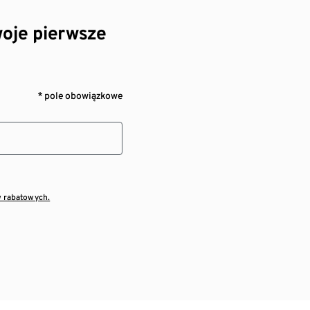
oje pierwsze
* pole obowiązkowe
w rabatowych.