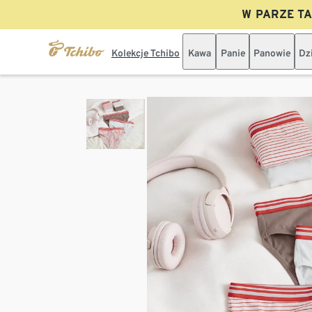
W PARZE TAN
Kolekcje Tchibo
Kawa
Panie
Panowie
Dz