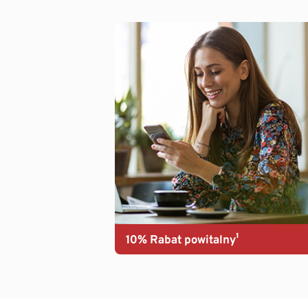
10% Rabat powitalny¹