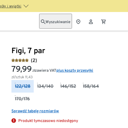
óły i wyjątki
Wyszukiwanie
Figi, 7 par
(2)
79,99
zawiera VAT
plus koszty przesyłki
zł
zł/sztuk
11,43
122/128
134/140
146/152
158/164
170/176
Sprawdź tabelę rozmiarów
Produkt tymczasowo niedostępny