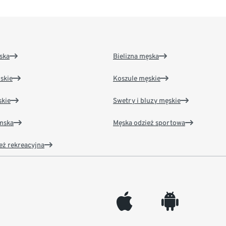
ska
Bielizna męska
skie
Koszule męskie
kie
Swetry i bluzy męskie
amska
Męska odzież sportowa
eż rekreacyjna
appleinc
android