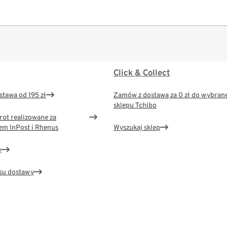
Click & Collect
tawa od 195 zł
Zamów z dostawą za 0 zł do wybran
sklepu Tchibo
rot realizowane za
em InPost i Rhenus
Wyszukaj sklep
y
su dostawy