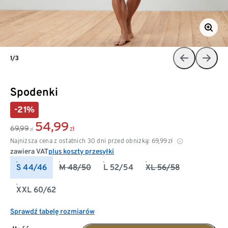
1/3
Spodenki
-21%
54,99
69,99
zł
zł
Najniższa cena z ostatnich 30 dni przed obniżką:
69,99
zł
zawiera VAT
plus koszty przesyłki
S 44/46
M 48/50
L 52/54
XL 56/58
XXL 60/62
Sprawdź tabelę rozmiarów