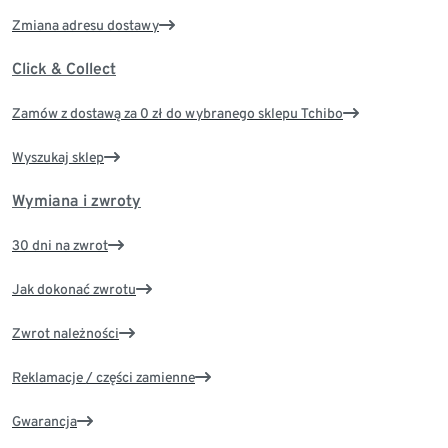
Zmiana adresu dostawy
Click & Collect
Zamów z dostawą za 0 zł do wybranego sklepu Tchibo
Wyszukaj sklep
Wymiana i zwroty
30 dni na zwrot
Jak dokonać zwrotu
Zwrot należności
Reklamacje / części zamienne
Gwarancja