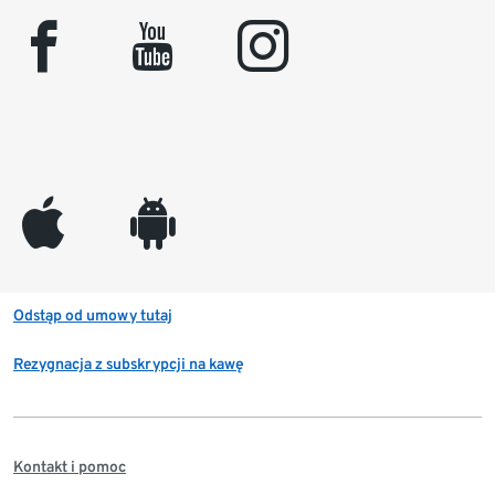
facebook
youtube
instagram
appleinc
android
Odstąp od umowy tutaj
Rezygnacja z subskrypcji na kawę
Kontakt i pomoc