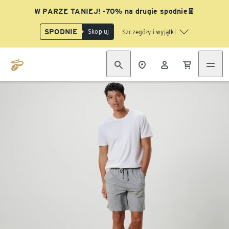
W PARZE TANIEJ! -70% na drugie spodnie👖
SPODNIE
Skopiuj
Szczegóły i wyjątki