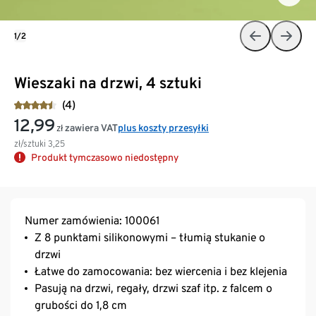
1/2
Wieszaki na drzwi, 4 sztuki
(4)
12,99
zawiera VAT
plus koszty przesyłki
zł
zł/sztuki
3,25
Produkt tymczasowo niedostępny
Numer zamówienia: 100061
Z 8 punktami silikonowymi – tłumią stukanie o
drzwi
Łatwe do zamocowania: bez wiercenia i bez klejenia
Pasują na drzwi, regały, drzwi szaf itp. z falcem o
grubości do 1,8 cm