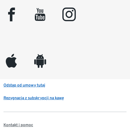
facebook
youtube
instagram
appleinc
android
Odstąp od umowy tutaj
Rezygnacja z subskrypcji na kawę
Kontakt i pomoc