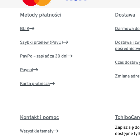
Metody płatności
Dostawa
BLIK
Darmowa dos
Szybki przelew (PayU)
Dostawa i zw
pośrednictw
PayPo – zapłać za 30 dni
Czas dostaw
Paypal
Zmiana adre
Karta płatnicza
Kontakt i pomoc
TchiboCar
Zapisz się d
Wszystkie tematy
dostępne tyl