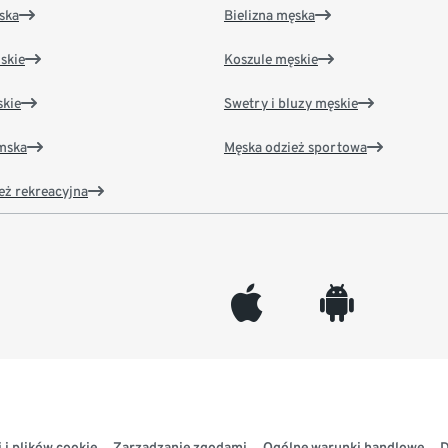
ska
Bielizna męska
skie
Koszule męskie
kie
Swetry i bluzy męskie
amska
Męska odzież sportowa
eż rekreacyjna
appleinc
android
 i plików cookie
Zarządzanie zgodami
Ogólne warunki handlowe
D