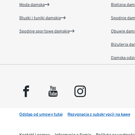
Moda damska
Bielizna dam
Bluzki i tuniki damskie
Spodnie dam
Spodnie sportowe damskie
Obuwie dams
Biżuteria d
Damska odzi
facebook
youtube
instagram
Odstąp od umowy tutaj
Rezygnacja z subskrypcji na kawę
Kontakt i pomoc
Informacje o firmie
Polityka prywatności