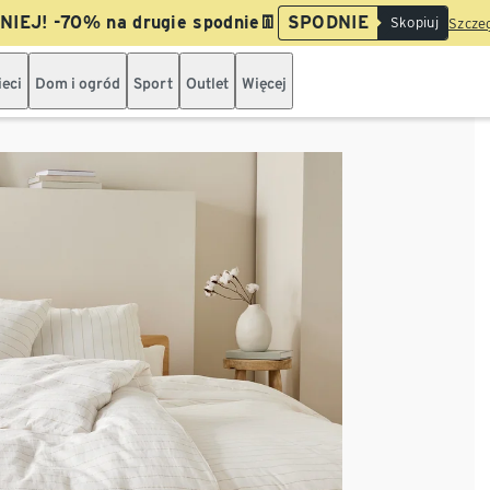
IEJ! -70% na drugie spodnie👖
SPODNIE
Skopiuj
Szczeg
ieci
Dom i ogród
Sport
Outlet
Więcej