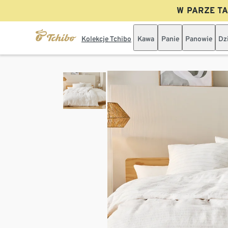
W PARZE TAN
Kolekcje Tchibo
Kawa
Panie
Panowie
Dz