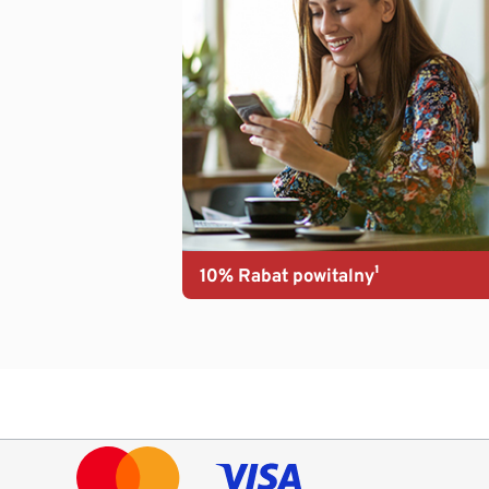
10% Rabat powitalny¹