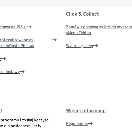
Click & Collect
tawa od 195 zł
Zamów z dostawą za 0 zł do wybran
sklepu Tchibo
rot realizowane za
em InPost i Rhenus
Wyszukaj sklep
y
su dostawy
d
Więcej informacji
o programu i zyskaj korzyści
Regulaminy
ko dla posiadacza karty