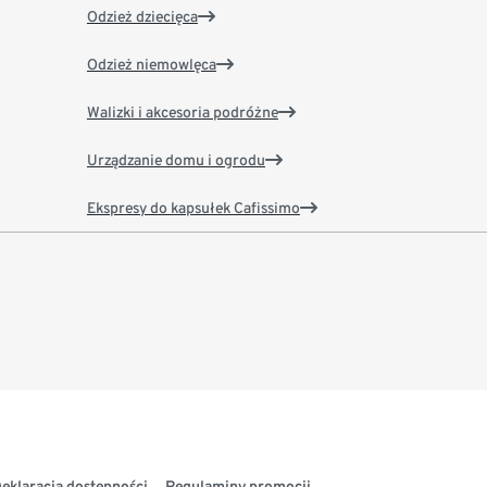
Odzież dziecięca
Odzież niemowlęca
Walizki i akcesoria podróżne
Urządzanie domu i ogrodu
Ekspresy do kapsułek Cafissimo
eklaracja dostępności
Regulaminy promocji