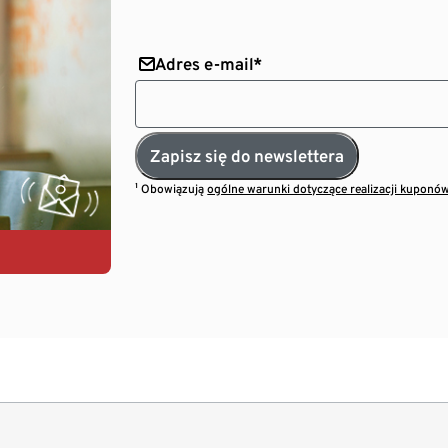
Adres e-mail*
Zapisz się do newslettera
¹ Obowiązują
ogólne warunki dotyczące realizacji kuponó