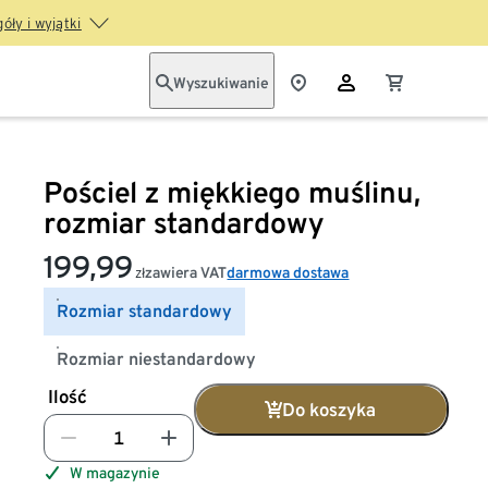
óły i wyjątki
Wyszukiwanie
Pościel z miękkiego muślinu,
rozmiar standardowy
199,99
zawiera VAT
darmowa dostawa
zł
Rozmiar standardowy
Rozmiar niestandardowy
Ilość
Do koszyka
W magazynie