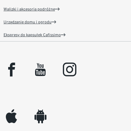
Walizki i akcesoria podróżne
Urządzanie domu i ogrodu
Ekspresy do kapsułek Cafissimo
facebook
youtube
instagram
appleinc
android