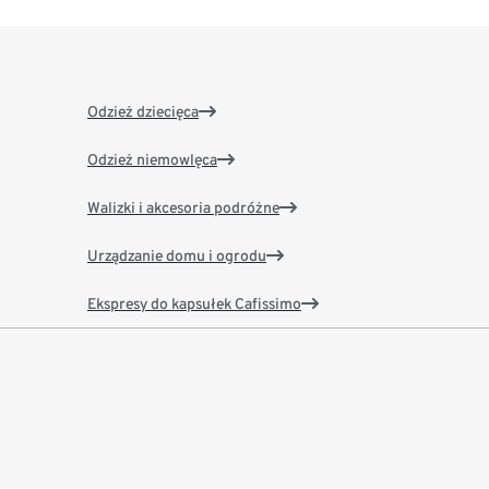
Odzież dziecięca
Odzież niemowlęca
Walizki i akcesoria podróżne
Urządzanie domu i ogrodu
Ekspresy do kapsułek Cafissimo