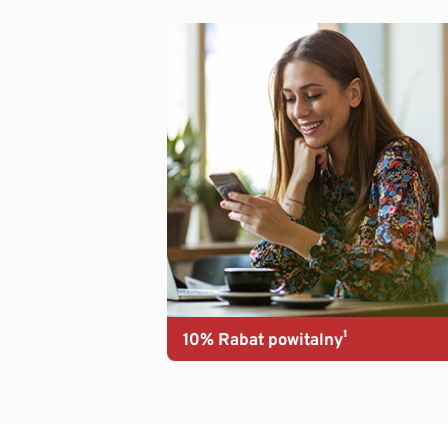
10% Rabat powitalny¹