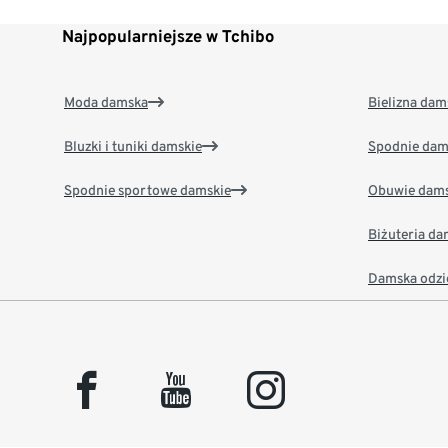
Najpopularniejsze w Tchibo
Moda damska
Bielizna dam
Bluzki i tuniki damskie
Spodnie dam
Spodnie sportowe damskie
Obuwie dams
Biżuteria d
Damska odzi
facebook
youtube
instagram