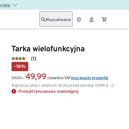
wyjątki
Wyszukiwanie
Tarka wielofunkcyjna
(1)
-16%
49,99
59,99
zawiera VAT
plus koszty przesyłki
zł
zł
Najniższa cena z ostatnich 30 dni przed obniżką:
59,99
zł
Produkt tymczasowo niedostępny