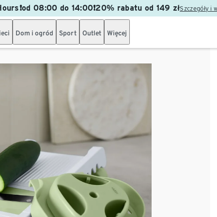
ours❗od 08:00 do 14:00❗20% rabatu od 149 zł
Szczegóły i 
ieci
Dom i ogród
Sport
Outlet
Więcej