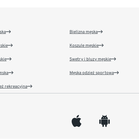
ska
Bielizna męska
skie
Koszule męskie
kie
Swetry i bluzy męskie
amska
Męska odzież sportowa
eż rekreacyjna
appleinc
android