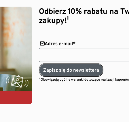
Odbierz 10% rabatu na Tw
zakupy!¹
Adres e-mail*
Zapisz się do newslettera
¹ Obowiązują
ogólne warunki dotyczące realizacji kuponó