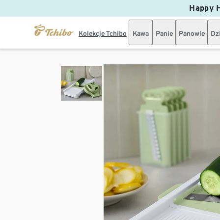
Happy H
Kolekcje Tchibo
Kawa
Panie
Panowie
Dz