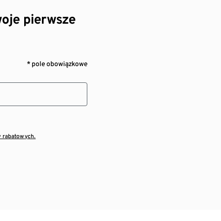
oje pierwsze
* pole obowiązkowe
w rabatowych.