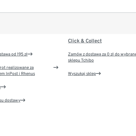
Click & Collect
tawa od 195 zł
Zamów z dostawą za 0 zł do wybran
sklepu Tchibo
rot realizowane za
em InPost i Rhenus
Wyszukaj sklep
y
su dostawy