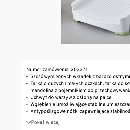
Numer zamówienia: 203371
Sześć wymiennych wkładek z bardzo ostrymi
Tarka o dużych i małych oczkach, tarka do ser
mandolina z pojemnikiem do przechowywani
Uchwyt do warzyw z osłoną na palce
Wgłębienie umożliwiające stabilne umieszcza
Antypoślizgowe nóżki zapewniające stabilno
Nadaje się do mycia w zmywarce
Pokaż więcej
Składana – zajmuje niewiele miejsca