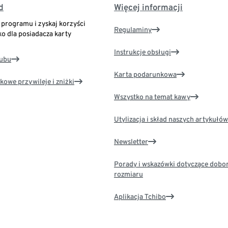
d
Więcej informacji
o programu i zyskaj korzyści
Regulaminy
ko dla posiadacza karty
Instrukcje obsługi
lubu
Karta podarunkowa
kowe przywileje i zniżki
Wszystko na temat kawy
Utylizacja i skład naszych artykułów
Newsletter
Porady i wskazówki dotyczące dobo
rozmiaru
Aplikacja Tchibo