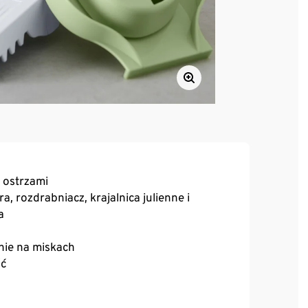
 ostrzami
a, rozdrabniacz, krajalnica julienne i
a
nie na miskach
ść