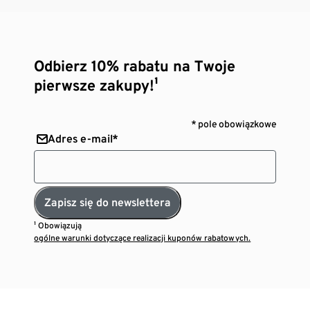
Odbierz 10% rabatu na Twoje
pierwsze zakupy!¹
* pole obowiązkowe
Adres e-mail*
Zapisz się do newslettera
¹ Obowiązują
ogólne warunki dotyczące realizacji kuponów rabatowych.