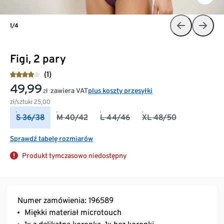
1/4
Figi, 2 pary
(1)
49,99
zawiera VAT
plus koszty przesyłki
zł
zł/sztuki
25,00
S 36/38
M 40/42
L 44/46
XL 48/50
Sprawdź tabelę rozmiarów
Produkt tymczasowo niedostępny
Numer zamówienia: 196589
Miękki materiał microtouch