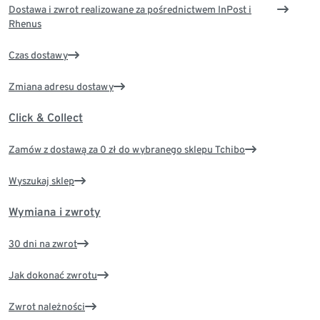
Dostawa i zwrot realizowane za pośrednictwem InPost i
Rhenus
Czas dostawy
Zmiana adresu dostawy
Click & Collect
Zamów z dostawą za 0 zł do wybranego sklepu Tchibo
Wyszukaj sklep
Wymiana i zwroty
30 dni na zwrot
Jak dokonać zwrotu
Zwrot należności