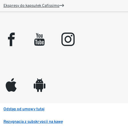
Ekspresy do kapsułek Cafissimo
facebook
youtube
instagram
appleinc
android
Odstąp od umowy tutaj
Rezygnacja z subskrypcji na kawę