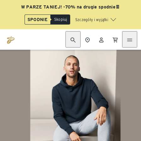
W PARZE TANIEJ! -70% na drugie spodnie👖
SPODNIE
Skopiuj
Szczegóły i wyjątki