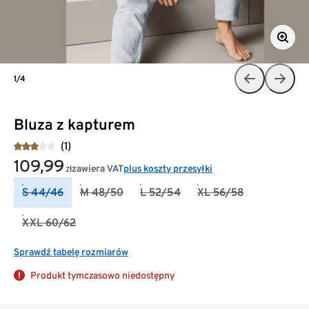
1/4
Bluza z kapturem
(1)
109,99
zawiera VAT
plus koszty przesyłki
zł
S 44/46
M 48/50
L 52/54
XL 56/58
XXL 60/62
Sprawdź tabelę rozmiarów
Produkt tymczasowo niedostępny