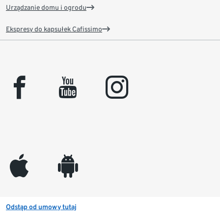
Urządzanie domu i ogrodu
Ekspresy do kapsułek Cafissimo
facebook
youtube
instagram
appleinc
android
Odstąp od umowy tutaj